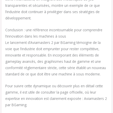
transparentes et sécurisées, montre un exemple de ce que
l’industrie doit continuer à privilégier dans ses stratégies de
développement.
Conclusion : une référence incontournable pour comprendre
l’innovation dans les machines à sous
Le lancement d’Aviamasters 2 par BGaming témoigne de la
voie que l’industrie doit emprunter pour rester compétitive,
innovante et responsable. En incorporant des éléments de
gameplay avancés, des graphismes haut de gamme et une
conformité réglementaire stricte, cette série établit un nouveau
standard de ce que doit être une machine à sous moderne.
Pour suivre cette dynamique ou découvrir plus en détail cette
gamme, il est utile de consulter la page officielle, où leur
expertise en innovation est clairement exposée : Aviamasters 2
par BGaming.