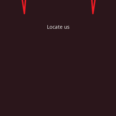
Locate us