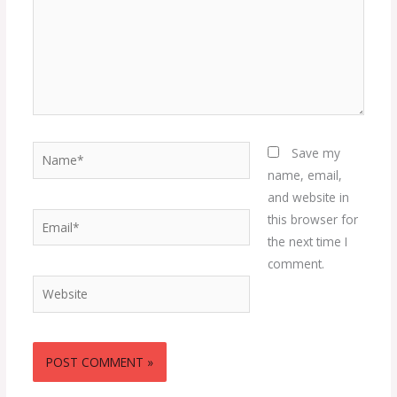
Name*
Save my
name, email,
and website in
Email*
this browser for
the next time I
comment.
Website