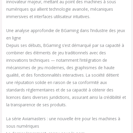
innovateur majeur, mettant au point des machines à sous
numériques qui allient technologie avancée, mécaniques
immersives et interfaces utilisateur intuitives.
Une analyse approfondie de BGaming dans l’industrie des jeux
en ligne
Depuis ses débuts, BGaming s’est démarqué par sa capacité à
combiner des éléments de jeu traditionnels avec des
innovations techniques — notamment l’intégration de
mécanismes de jeu modernes, des graphismes de haute
qualité, et des fonctionnalités interactives. La société détient
une réputation solide en raison de sa conformité aux
standards réglementaires et de sa capacité à obtenir des
licences dans diverses juridictions, assurant ainsi la crédibilité et
la transparence de ses produits.
La série Aviamasters : une nouvelle ère pour les machines à
sous numériques