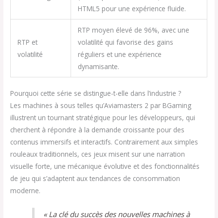
HTML5 pour une expérience fluide.
RTP moyen élevé de 96%, avec une
RTP et
volatilité qui favorise des gains
volatilité
réguliers et une expérience
dynamisante.
Pourquoi cette série se distingue-t-elle dans l’industrie ?
Les machines à sous telles qu’Aviamasters 2 par BGaming
illustrent un tournant stratégique pour les développeurs, qui
cherchent à répondre à la demande croissante pour des
contenus immersifs et interactifs. Contrairement aux simples
rouleaux traditionnels, ces jeux misent sur une narration
visuelle forte, une mécanique évolutive et des fonctionnalités
de jeu qui s’adaptent aux tendances de consommation
moderne.
« La clé du succès des nouvelles machines à