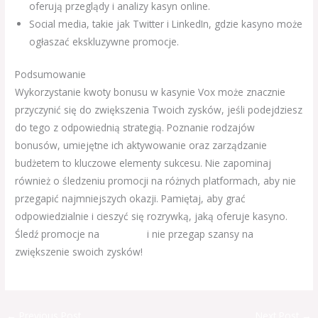
oferują przeglądy i analizy kasyn online.
Social media, takie jak Twitter i LinkedIn, gdzie kasyno może
ogłaszać ekskluzywne promocje.
Podsumowanie
Wykorzystanie kwoty bonusu w kasynie Vox może znacznie
przyczynić się do zwiększenia Twoich zysków, jeśli podejdziesz
do tego z odpowiednią strategią. Poznanie rodzajów
bonusów, umiejętne ich aktywowanie oraz zarządzanie
budżetem to kluczowe elementy sukcesu. Nie zapominaj
również o śledzeniu promocji na różnych platformach, aby nie
przegapić najmniejszych okazji. Pamiętaj, aby grać
odpowiedzialnie i cieszyć się rozrywką, jaką oferuje kasyno.
Śledź promocje na
Twitterze
i nie przegap szansy na
zwiększenie swoich zysków!
←
Previous Post
Next Post
→