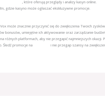
w York Times
, które oferują przeglądy i analizy kasyn online.
nkedIn, gdzie kasyno może ogłaszać ekskluzywne promocje.
ox może znacznie przyczynić się do zwiększenia Twoich zysków, 
jów bonusów, umiejętne ich aktywowanie oraz zarządzanie budże
na różnych platformach, aby nie przegapić najmniejszych okazji. P
no. Śledź promocje na
Twitterze
i nie przegap szansy na zwiększe