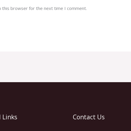
 this browser for the next time I comment.
 Links
Contact Us