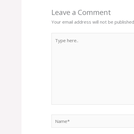
Leave a Comment
Your email address will not be published
Type
here..
Name*