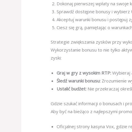
Dokonaj pierwszej wpłaty na swoje k
Sprawdź dostępne bonusy i wybierz te
Akceptuj warunki bonusu i postępuj zg
Ciesz się grą, pamiętając o warunkac
Strategie zwiększania zysków przy wyk
Wykorzystanie bonusu to nie tylko aktyw
zyski:
Graj w gry z wysokim RTP:
Wybieraj 
Śledź warunki bonusu:
Zrozumienie wy
Ustalić budżet:
Nie przekraczaj okreś
Gdzie szukać informacji o bonusach i p
Aby być na bieżąco z najlepszymi promo
Oficjalnej strony kasyna Vox, gdzie r