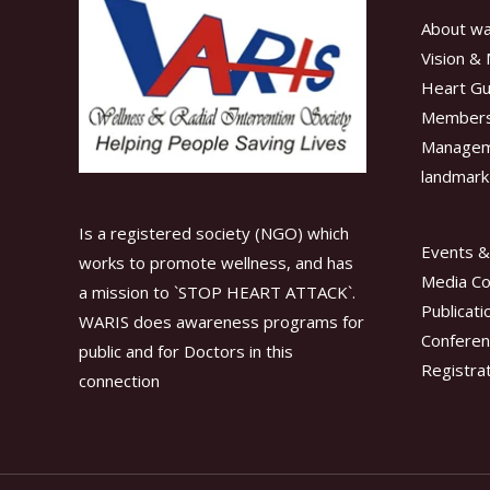
About wa
Vision & 
Heart Gu
Members
Manage
landmark
Is a registered society (NGO) which
Events &
works to promote wellness, and has
Media C
a mission to `STOP HEART ATTACK`.
Publicati
WARIS does awareness programs for
Conferen
public and for Doctors in this
Registra
connection