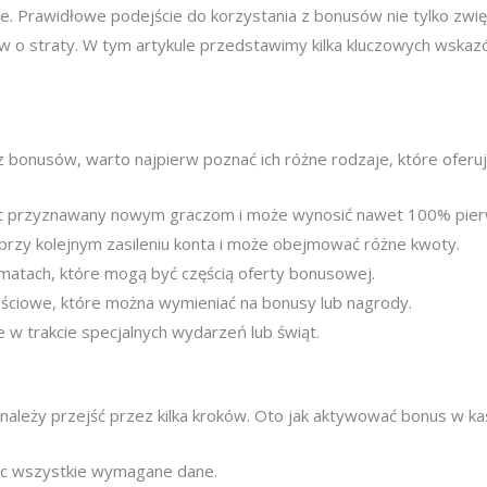
e. Prawidłowe podejście do korzystania z bonusów nie tylko zwi
baw o straty. W tym artykule przedstawimy kilka kluczowych wska
z bonusów, warto najpierw poznać ich różne rodzaje, które oferuj
t przyznawany nowym graczom i może wynosić nawet 100% pier
rzy kolejnym zasileniu konta i może obejmować różne kwoty.
tach, które mogą być częścią oferty bonusowej.
ościowe, które można wymieniać na bonusy lub nagrody.
w trakcie specjalnych wydarzeń lub świąt.
ależy przejść przez kilka kroków. Oto jak aktywować bonus w ka
jąc wszystkie wymagane dane.