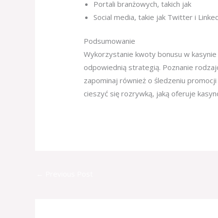
Portali branżowych, takich jak
The Ne
Social media, takie jak Twitter i Li
Podsumowanie
Wykorzystanie kwoty bonusu w kasynie V
odpowiednią strategią. Poznanie rodza
zapominaj również o śledzeniu promocji 
cieszyć się rozrywką, jaką oferuje kasy
←
Previous Post