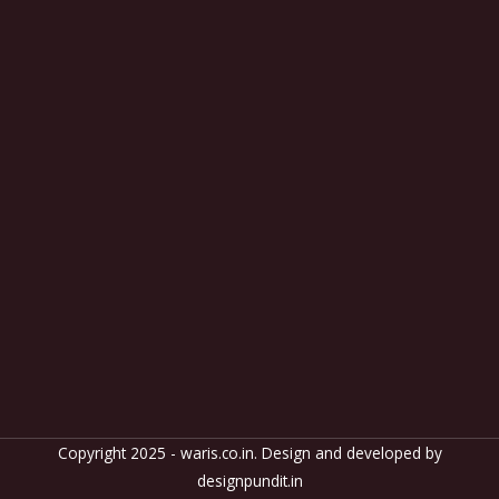
Copyright 2025 - waris.co.in. Design and developed by
designpundit.in