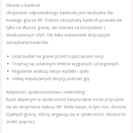
Dbanie o bankroll
Utrzymanie odpowiedniego bankrolla jest niezbędne dla
każdego gracza VIP. Dobrze zarządzany bankroll pozwala nie
tylko na dłuższe granie, ale również na korzystanie z
ekskluzywnych ofert. Oto kilka wskazówek dotyczących
zarządzania bankrolla:
Ustal budżet na granie przed rozpoczęciem sesji.
Trzymaj się ustalonych limitów wygranych i przegranych.
Regularnie analizuj swoje wydatki i zyski.
Unikaj impulsywnych decyzji podczas gry.
Aktywność społecznościowa i networking
Bycie aktywnym w społeczności kasyna także może przyczynić
się do utrzymania statusu VIP. Wiele kasyn, w tym Vox, docenia
lojalnych graczy, którzy angażują się w społeczność. Możesz to
zrobić poprzez: