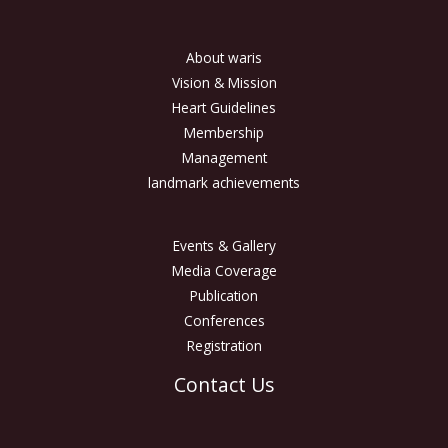
About waris
Vision & Mission
Heart Guidelines
Membership
Management
landmark achievements
Events & Gallery
Media Coverage
Publication
Conferences
Registration
Contact Us