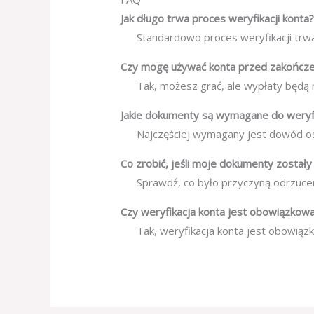
Jak długo trwa proces weryfikacji konta
Standardowo proces weryfikacji trwa o
Czy mogę używać konta przed zakończen
Tak, możesz grać, ale wypłaty będą 
Jakie dokumenty są wymagane do weryfi
Najczęściej wymagany jest dowód oso
Co zrobić, jeśli moje dokumenty został
Sprawdź, co było przyczyną odrzuce
Czy weryfikacja konta jest obowiązkow
Tak, weryfikacja konta jest obowiąz