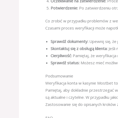
Oczekiwanie na zatwierdzenie:
Proces
Potwierdzenie:
Po zatwierdzeniu otr
Co zrobić w przypadku problemów z wer
Czasami proces weryfikacji może napotka
Sprawdź dokumenty:
Upewnij się, że
Skontaktuj się z obsługą klienta:
Jeśli
Cierpliwość:
Pamiętaj, że weryfikacja
Sprawdź status:
Możesz mieć możliwo
Podsumowanie
Weryfikacja konta w kasynie Mostbet to
Pamiętaj, aby dokładnie przestrzegać 
są aktualne i czytelne. W przypadku jaki
Zastosowanie się do opisanych kroków
FAQ