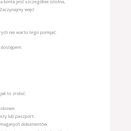
 konta jest szczególnie istotna,
Zaczynajmy więc!
rych nie warto tego pomijać:
m dostępem.
ak to zrobić:
osobowe.
sty lub paszport.
y wymaganych dokumentów.