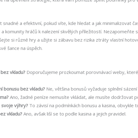
nadné a efektivní, pokud víte, kde hledat a jak minimalizovat čas
y a komunity hráčů k nalezení skvělých příležitostí. Nezapomeňte
šejte si různé hry a užijte si zábavu bez rizika ztráty vlastní hotov
své šance na úspěch.
 bez vkladu?
Doporučujeme prozkoumat porovnávací weby, které se s
ní bonusu bez vkladu?
Ne, většina bonusů vyžaduje splnění sázen
rma?
Ano, žadné peníze nemusíte vkládat, ale musíte dodržovat 
t svoje výhry?
To závisí na podmínkách bonusu a kasina, obvykle to 
ez vkladu?
Ano, avšak liší se to podle kasina a jejich pravidel.