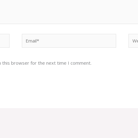
Email*
Web
 this browser for the next time I comment.