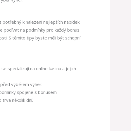
 potřebný k nalezení nejlepších nabídek.
 se podívat na podmínky pro každý bonus
osti. S těmito tipy byste měli být schopní
pecializují na online kasina a jejich
í před výběrem výher.
podmínky spojené s bonusem.
trvá několik dní.