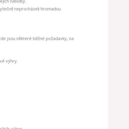
jich nabídky.
bytečně neprocházeli hromadou
 Zde jsou některé běžné požadavky, na
vé výhry.
výběr výher.