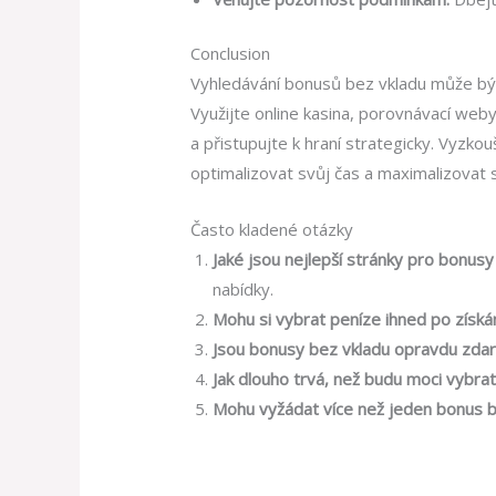
Conclusion
Vyhledávání bonusů bez vkladu může být s
Využijte online kasina, porovnávací web
a přistupujte k hraní strategicky. Vyzkou
optimalizovat svůj čas a maximalizovat 
Často kladené otázky
Jaké jsou nejlepší stránky pro bonusy
nabídky.
Mohu si vybrat peníze ihned po získá
Jsou bonusy bez vkladu opravdu zda
Jak dlouho trvá, než budu moci vybra
Mohu vyžádat více než jeden bonus b