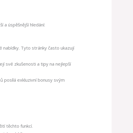
ší a úspěšnější hledání:
 nabídky. Tyto stránky často ukazují
jí své zkušenosti a tipy na nejlepší
ů posílá exkluzivní bonusy svým
tí těchto funkcí.