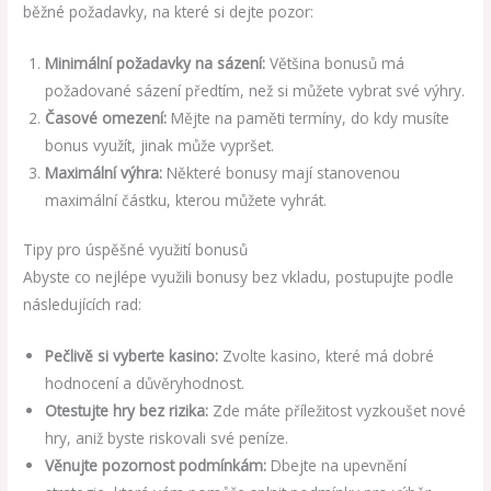
běžné požadavky, na které si dejte pozor:
Minimální požadavky na sázení:
Většina bonusů má
požadované sázení předtím, než si můžete vybrat své výhry.
Časové omezení:
Mějte na paměti termíny, do kdy musíte
bonus využít, jinak může vypršet.
Maximální výhra:
Některé bonusy mají stanovenou
maximální částku, kterou můžete vyhrát.
Tipy pro úspěšné využití bonusů
Abyste co nejlépe využili bonusy bez vkladu, postupujte podle
následujících rad:
Pečlivě si vyberte kasino:
Zvolte kasino, které má dobré
hodnocení a důvěryhodnost.
Otestujte hry bez rizika:
Zde máte příležitost vyzkoušet nové
hry, aniž byste riskovali své peníze.
Věnujte pozornost podmínkám:
Dbejte na upevnění