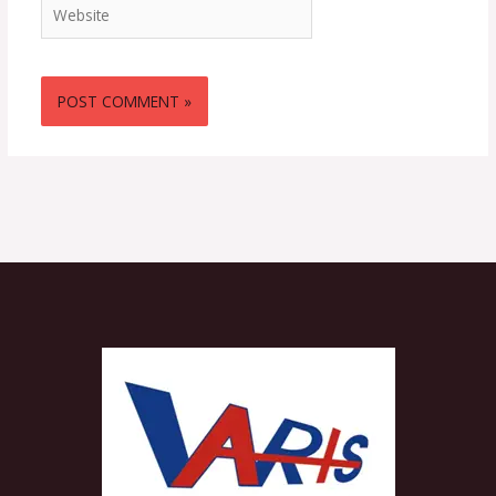
Website