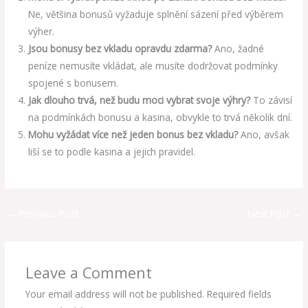
Ne, většina bonusů vyžaduje splnění sázení před výběrem
výher.
Jsou bonusy bez vkladu opravdu zdarma?
Ano, žadné
peníze nemusíte vkládat, ale musíte dodržovat podmínky
spojené s bonusem.
Jak dlouho trvá, než budu moci vybrat svoje výhry?
To závisí
na podmínkách bonusu a kasina, obvykle to trvá několik dní.
Mohu vyžádat více než jeden bonus bez vkladu?
Ano, avšak
liší se to podle kasina a jejich pravidel.
←
Previous Post
Next Post
→
Leave a Comment
Your email address will not be published.
Required fields