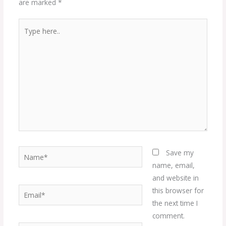
are marked
*
Type
here..
Name*
Save my
name, email,
and website in
Email*
this browser for
the next time I
comment.