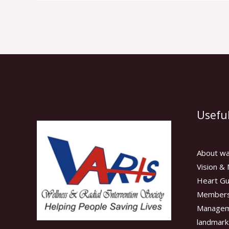
Useful
About wa
Vision & 
Heart Gu
Members
Manage
landmark