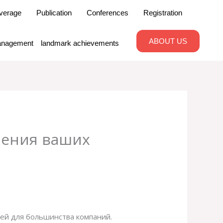
verage
Publication
Conferences
Registration
ABOUT US
nagement
landmark achievements
ешения ваших
ей для большинства компаний.