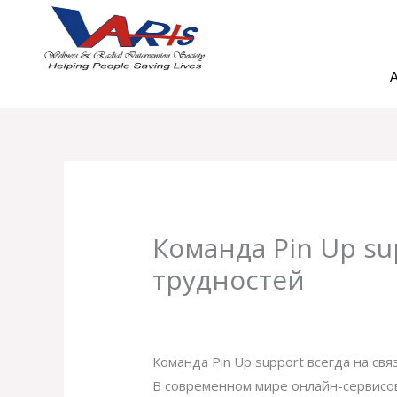
Skip
to
content
A
Команда Pin Up su
трудностей
Leave a Comment
/
Uncategorized
/ B
Команда Pin Up support всегда на св
В современном мире онлайн-сервисов