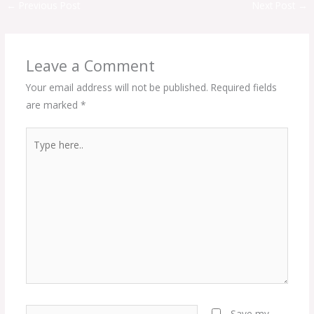
←
Previous Post
Next Post
→
Leave a Comment
Your email address will not be published.
Required fields
are marked
*
Type
here..
Name*
Save my