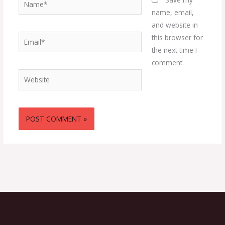
name, email,
and website in
Email*
this browser for
the next time I
comment.
Website