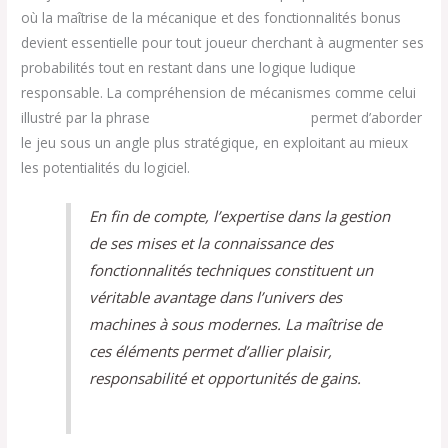
où la maîtrise de la mécanique et des fonctionnalités bonus
devient essentielle pour tout joueur cherchant à augmenter ses
probabilités tout en restant dans une logique ludique
responsable. La compréhension de mécanismes comme celui
illustré par la phrase
“bet bar full = free spin!”
permet d’aborder
le jeu sous un angle plus stratégique, en exploitant au mieux
les potentialités du logiciel.
En fin de compte, l’expertise dans la gestion
de ses mises et la connaissance des
fonctionnalités techniques constituent un
véritable avantage dans l’univers des
machines à sous modernes. La maîtrise de
ces éléments permet d’allier plaisir,
responsabilité et opportunités de gains.