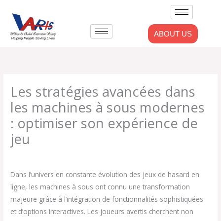
Skip
to
content
ABOUT US
Les stratégies avancées dans
les machines à sous modernes
: optimiser son expérience de
jeu
Leave a Comment
/
Uncategorized
/ By
admlnlx
Dans l’univers en constante évolution des jeux de hasard en
ligne, les machines à sous ont connu une transformation
majeure grâce à l’intégration de fonctionnalités sophistiquées
et d’options interactives. Les joueurs avertis cherchent non