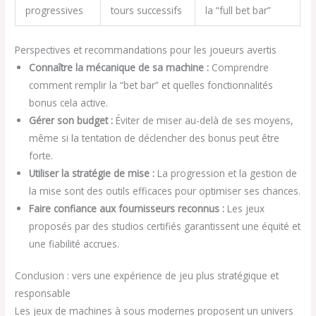
progressives
tours successifs
la “full bet bar”
Perspectives et recommandations pour les joueurs avertis
Connaître la mécanique de sa machine :
Comprendre
comment remplir la “bet bar” et quelles fonctionnalités
bonus cela active.
Gérer son budget :
Éviter de miser au-delà de ses moyens,
même si la tentation de déclencher des bonus peut être
forte.
Utiliser la stratégie de mise :
La progression et la gestion de
la mise sont des outils efficaces pour optimiser ses chances.
Faire confiance aux fournisseurs reconnus :
Les jeux
proposés par des studios certifiés garantissent une équité et
une fiabilité accrues.
Conclusion : vers une expérience de jeu plus stratégique et
responsable
Les jeux de machines à sous modernes proposent un univers