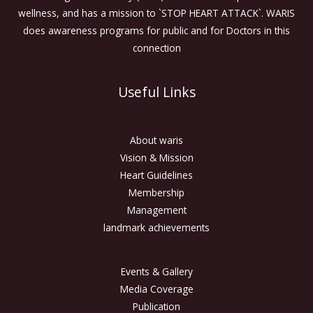
wellness, and has a mission to `STOP HEART ATTACK`. WARIS
does awareness programs for public and for Doctors in this
connection
Useful Links
About waris
Vision & Mission
Heart Guidelines
Membership
Management
landmark achievements
Events & Gallery
Media Coverage
Publication