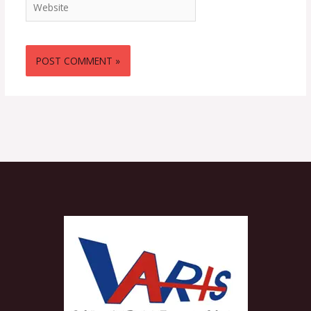
Website