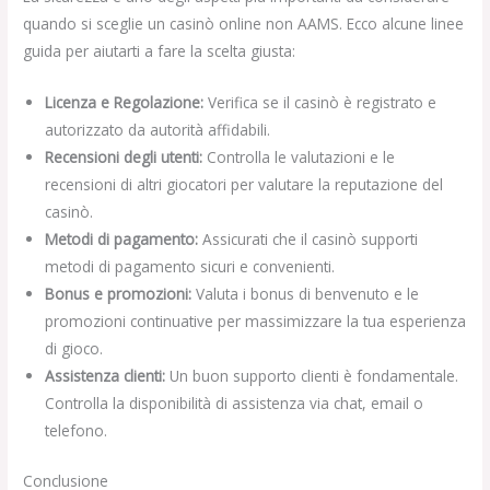
quando si sceglie un casinò online non AAMS. Ecco alcune linee
guida per aiutarti a fare la scelta giusta:
Licenza e Regolazione:
Verifica se il casinò è registrato e
autorizzato da autorità affidabili.
Recensioni degli utenti:
Controlla le valutazioni e le
recensioni di altri giocatori per valutare la reputazione del
casinò.
Metodi di pagamento:
Assicurati che il casinò supporti
metodi di pagamento sicuri e convenienti.
Bonus e promozioni:
Valuta i bonus di benvenuto e le
promozioni continuative per massimizzare la tua esperienza
di gioco.
Assistenza clienti:
Un buon supporto clienti è fondamentale.
Controlla la disponibilità di assistenza via chat, email o
telefono.
Conclusione