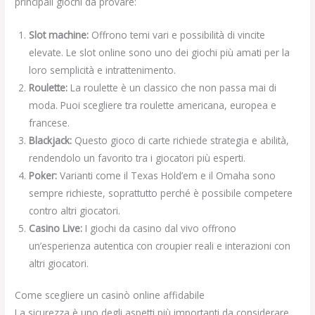
principali giochi da provare:
Slot machine:
Offrono temi vari e possibilità di vincite
elevate. Le slot online sono uno dei giochi più amati per la
loro semplicità e intrattenimento.
Roulette:
La roulette è un classico che non passa mai di
moda. Puoi scegliere tra roulette americana, europea e
francese.
Blackjack:
Questo gioco di carte richiede strategia e abilità,
rendendolo un favorito tra i giocatori più esperti.
Poker:
Varianti come il Texas Hold’em e il Omaha sono
sempre richieste, soprattutto perché è possibile competere
contro altri giocatori.
Casino Live:
I giochi da casino dal vivo offrono
un’esperienza autentica con croupier reali e interazioni con
altri giocatori.
Come scegliere un casinò online affidabile
La sicurezza è uno degli aspetti più importanti da considerare