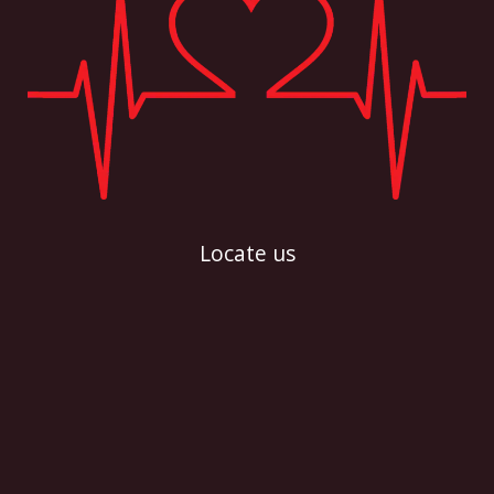
Locate us