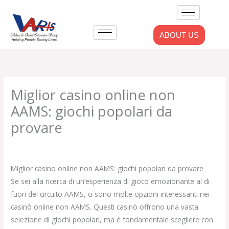
Skip
to
content
ABOUT US
Miglior casino online non
AAMS: giochi popolari da
provare
Leave a Comment
/
Uncategorized
/ By
admlnlx
Miglior casino online non AAMS: giochi popolari da provare
Se sei alla ricerca di un’esperienza di gioco emozionante al di
fuori del circuito AAMS, ci sono molte opzioni interessanti nei
casinò online non AAMS. Questi casinò offrono una vasta
selezione di giochi popolari, ma è fondamentale scegliere con