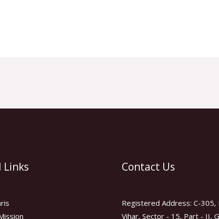
 Links
Contact Us
ris
Registered Address: C-305, 
Mission
Vihar, Sector - 15, Part - II,