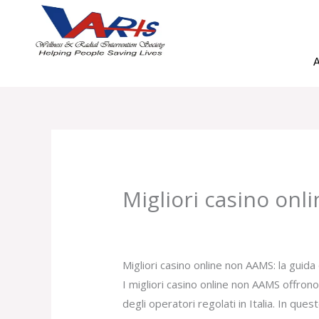
Skip
to
content
A
Migliori casino onl
Leave a Comment
/
Uncategorized
/ B
Migliori casino online non AAMS: la guida 
I migliori casino online non AAMS offrono 
degli operatori regolati in Italia. In que