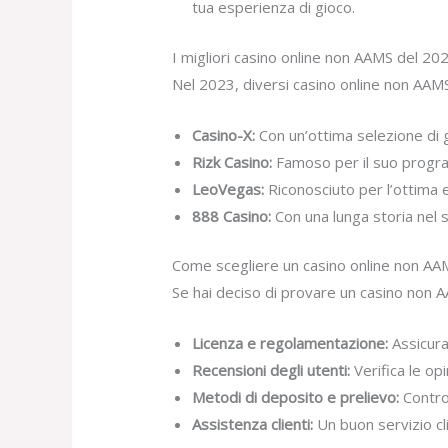
tua esperienza di gioco.
I migliori casino online non AAMS del 20
Nel 2023, diversi casino online non AAMS si
Casino-X:
Con un’ottima selezione di g
Rizk Casino:
Famoso per il suo progra
LeoVegas:
Riconosciuto per l’ottima 
888 Casino:
Con una lunga storia nel s
Come scegliere un casino online non AA
Se hai deciso di provare un casino non AA
Licenza e regolamentazione:
Assicura
Recensioni degli utenti:
Verifica le opi
Metodi di deposito e prelievo:
Control
Assistenza clienti:
Un buon servizio clie