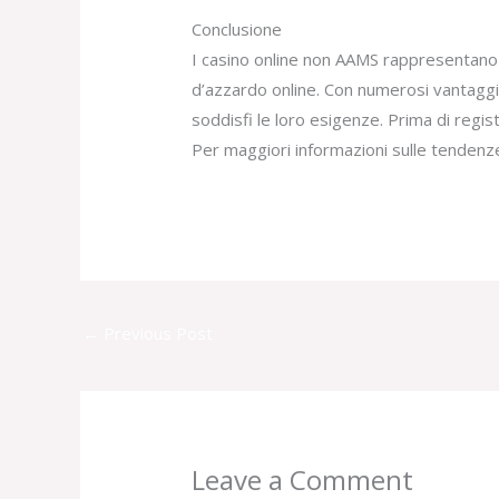
Conclusione
I casino online non AAMS rappresentano 
d’azzardo online. Con numerosi vantaggi d
soddisfi le loro esigenze. Prima di regis
Per maggiori informazioni sulle tendenz
←
Previous Post
Leave a Comment