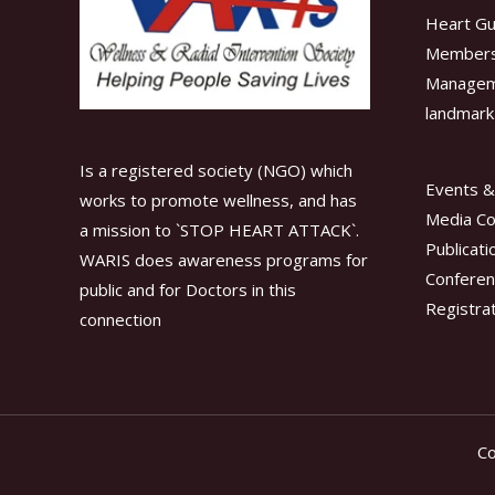
Heart Gu
Members
Manage
landmark
Is a registered society (NGO) which
Events &
works to promote wellness, and has
Media C
a mission to `STOP HEART ATTACK`.
Publicati
WARIS does awareness programs for
Conferen
public and for Doctors in this
Registra
connection
Co