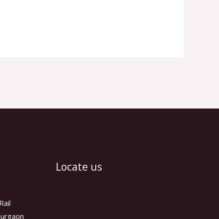
Locate us
Rail
 Gurgaon