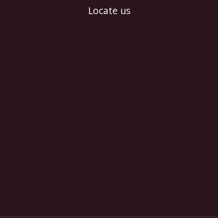
Locate us