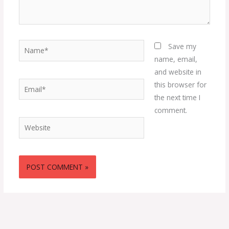
Name*
Save my
name, email,
and website in
Email*
this browser for
the next time I
comment.
Website