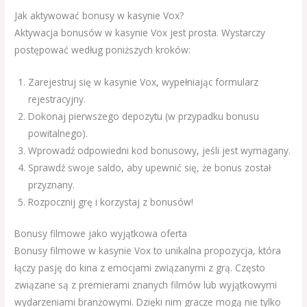
Jak aktywować bonusy w kasynie Vox?
Aktywacja bonusów w kasynie Vox jest prosta. Wystarczy
postępować według poniższych kroków:
Zarejestruj się w kasynie Vox, wypełniając formularz
rejestracyjny.
Dokonaj pierwszego depozytu (w przypadku bonusu
powitalnego).
Wprowadź odpowiedni kod bonusowy, jeśli jest wymagany.
Sprawdź swoje saldo, aby upewnić się, że bonus został
przyznany.
Rozpocznij grę i korzystaj z bonusów!
Bonusy filmowe jako wyjątkowa oferta
Bonusy filmowe w kasynie Vox to unikalna propozycja, która
łączy pasję do kina z emocjami związanymi z grą. Często
związane są z premierami znanych filmów lub wyjątkowymi
wydarzeniami branżowymi. Dzięki nim gracze mogą nie tylko