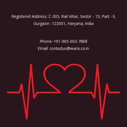
Registered Address: C-305, Rail Vihar, Sector - 15, Part - II,
Gurgaon -122001, Haryana, India
Phone: +91-965-003-7868
Email: contactus@waris.co.in