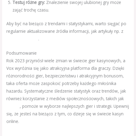
Testuj różne gry:
Znalezienie swojej ulubionej gry może
zająć trochę czasu.
Aby być na bieżąco z trendami i statystykami, warto sięgać po
regularnie aktualizowane źródła informacji, jak artykuły np. z
New York Times
.
Podsumowanie
Rok 2023 przyniósł wiele zmian w świecie gier kasynowych, a
Vox wyróżnia się jako atrakcyjna platforma dla graczy. Dzięki
różnorodności gier, bezpieczeństwu i atrakcyjnym bonusom,
taka oferta może zaspokoić potrzeby każdego miłośnika
hazardu. Systematyczne śledzenie statystyk oraz trendów, jak
również korzystanie z mediów społecznościowych, takich jak
Twitter
, pomoże w wyborze najlepszych gier i strategii. Upewnij
się, że jesteś na bieżąco z tym, co dzieje się w świecie kasyn
online.