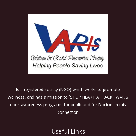
Is a registered society (NGO) which works to promote
wellness, and has a mission to `STOP HEART ATTACK`. WARIS
does awareness programs for public and for Doctors in this
connection
Useful Links