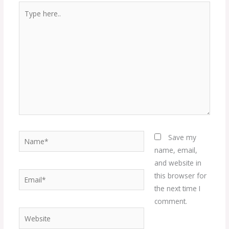
Type
here..
Name*
Save my
name, email,
and website in
Email*
this browser for
the next time I
comment.
Website