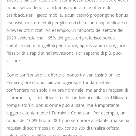
bonus senza deposito, il bonus ricarica, e le offerte di
cashback. Per il gioco mobile, alcuni casinò propongono bonus
esclusivi o incrementati per gli utenti che usano app dedicate o
browser ottimizzati. Ad esempio, un rapporto del settore del
2023 evidenzia che il 65% dei giocatori preferisce bonus
specificamente progettati per mobile, apprezzando maggiore
flessibilità e rapidità nell’attivazione. Per saperne di più, puoi
visitare
vipluck casino online
.
Come confrontare le offerte di bonus tra vari casinò online
Per scegliere i bonus più vantaggiosi, è fondamentale
confrontare non solo il valore nominale, ma anche i requisiti di
scommessa, i limiti di vincita e le condizioni di rilascio. Utilizzare
comparatori di bonus online può aiutare, ma è importante
leggere attentamente i Termini e Condizioni. Per esempio, un
bonus del 100% fino a 200€ può sembrare allettante, ma se ha
requisiti di scommessa di 35x contro 20x di un’altra offerta, il
valore effettivo differisce notevolmente.