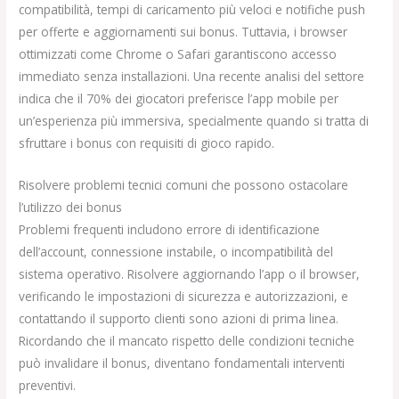
compatibilità, tempi di caricamento più veloci e notifiche push
per offerte e aggiornamenti sui bonus. Tuttavia, i browser
ottimizzati come Chrome o Safari garantiscono accesso
immediato senza installazioni. Una recente analisi del settore
indica che il 70% dei giocatori preferisce l’app mobile per
un’esperienza più immersiva, specialmente quando si tratta di
sfruttare i bonus con requisiti di gioco rapido.
Risolvere problemi tecnici comuni che possono ostacolare
l’utilizzo dei bonus
Problemi frequenti includono errore di identificazione
dell’account, connessione instabile, o incompatibilità del
sistema operativo. Risolvere aggiornando l’app o il browser,
verificando le impostazioni di sicurezza e autorizzazioni, e
contattando il supporto clienti sono azioni di prima linea.
Ricordando che il mancato rispetto delle condizioni tecniche
può invalidare il bonus, diventano fondamentali interventi
preventivi.