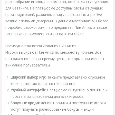
разнообразие игровых автоматов, но и отличные условия
для беттинга. На платформе доступны слоты от лучших
производителей, различные виды настольных игр и live-
казино с живыми дилерами. В данном материале мы более
подробно рассмотрим, что предлагает Пин Ап кз, а также
основные преимущества игры на этом сайте.
Преимущества использования Пин Ап кз
Игроки выбирают Пин Ап кз по множеству причин. Вот
несколько ключевых преимуществ, которые привлекают
внимание пользователей:
Широкий выбор игр:
На сайте представлено огромное
количество слотов и настольных игр.
Удобный интерфейс:
Платформа интуитивно понятна и
проста в использовании для всех игроков.
Бонусные предложения:
Новички и постоянные игроки
могут получать разнообразные бонусы и акции.