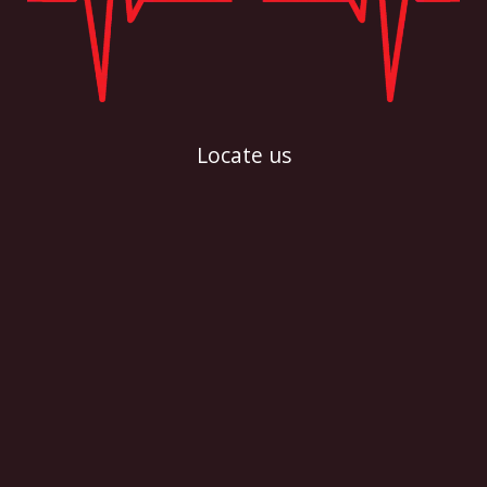
Locate us