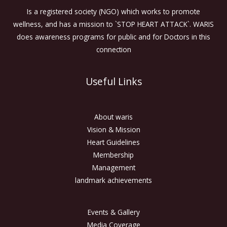
Is a registered society (NGO) which works to promote
wellness, and has a mission to `STOP HEART ATTACK`. WARIS
does awareness programs for public and for Doctors in this
connection
Useful Links
About waris
Vision & Mission
Heart Guidelines
Membership
Management
landmark achievements
Events & Gallery
Media Coverage