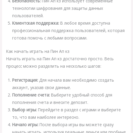
Безопасность:
Пин Ап кз использует современные
технологии шифрования для защиты данных
пользователей.
Клиентская поддержка:
В любое время доступна
профессиональная поддержка пользователей, которая
готова помочь с любыми вопросами.
Как начать играть на Пин Ап кз
Начать играть на Пин Ап кз достаточно просто. Весь
процесс можно разделить на несколько шагов:
Регистрация:
Для начала вам необходимо создать
аккаунт, указав свои данные.
Пополнение счета:
Выберите удобный способ для
пополнения счета и внесите депозит.
Выбор игры:
Перейдите в раздел с играми и выберите
то, что вам наиболее интересно.
Начало игры:
После выбора игры вы можете сразу
начать играть, используя реальные деньги или пробные