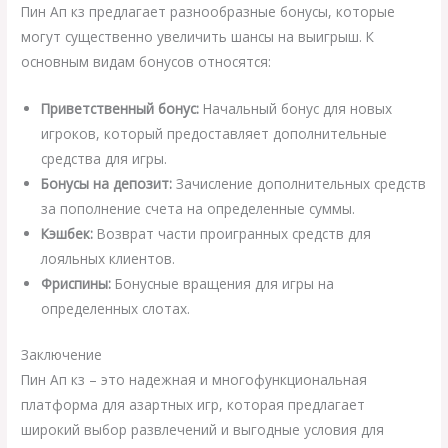
Пин Ап кз предлагает разнообразные бонусы, которые
могут существенно увеличить шансы на выигрыш. К
основным видам бонусов относятся:
Приветственный бонус:
Начальный бонус для новых
игроков, который предоставляет дополнительные
средства для игры.
Бонусы на депозит:
Зачисление дополнительных средств
за пополнение счета на определенные суммы.
Кэшбек:
Возврат части проигранных средств для
лояльных клиентов.
Фриспины:
Бонусные вращения для игры на
определенных слотах.
Заключение
Пин Ап кз – это надежная и многофункциональная
платформа для азартных игр, которая предлагает
широкий выбор развлечений и выгодные условия для