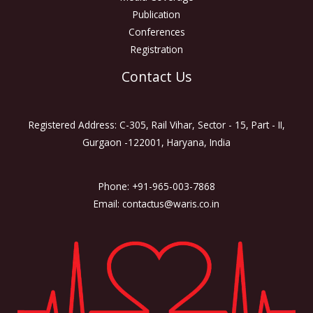
Publication
Conferences
Registration
Contact Us
Registered Address: C-305, Rail Vihar, Sector - 15, Part - II,
Gurgaon -122001, Haryana, India
Phone: +91-965-003-7868
Email: contactus@waris.co.in