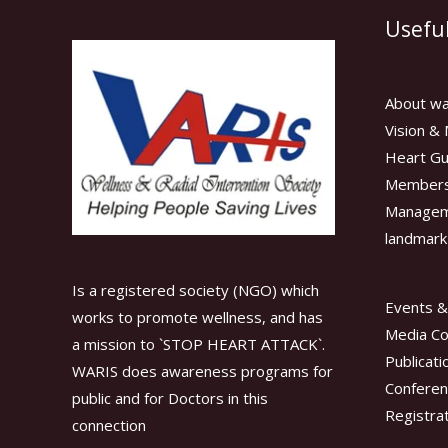
Useful
About wa
Vision & 
Heart Gu
Members
Manage
landmark
Is a registered society (NGO) which
Events &
works to promote wellness, and has
Media C
a mission to `STOP HEART ATTACK`.
Publicati
WARIS does awareness programs for
Conferen
public and for Doctors in this
Registra
connection