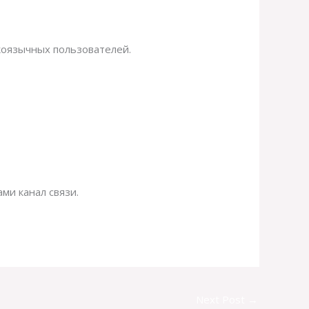
коязычных пользователей.
ми канал связи.
Next Post
→