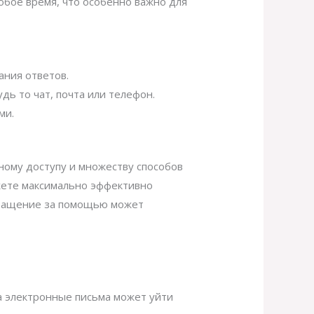
юбое время, что особенно важно для
ния ответов.
ь то чат, почта или телефон.
ми.
чному доступу и множеству способов
жете максимально эффективно
бращение за помощью может
на электронные письма может уйти