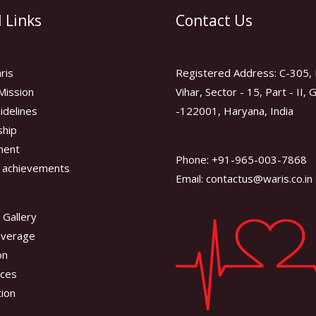
 Links
Contact Us
ris
Registered Address: C-305, 
Mission
Vihar, Sector - 15, Part - II,
idelines
-122001, Haryana, India
hip
ment
Phone: +91-965-003-7868
 achievements
Email: contactus@waris.co.in
 Gallery
overage
on
ces
tion