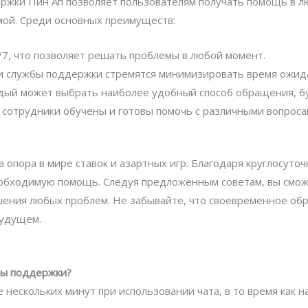
ржки Пин Ап позволяет пользователям получать помощь в л
рмой. Среди основных преимуществ:
7, что позволяет решать проблемы в любой момент.
 службы поддержки стремятся минимизировать время ожида
ый может выбрать наиболее удобный способ обращения, буд
 сотрудники обучены и готовы помочь с различными вопроса
опора в мире ставок и азартных игр. Благодаря круглосуто
необходимую помощь. Следуя предложенным советам, вы смо
шения любых проблем. Не забывайте, что своевременное о
будущем.
жбы поддержки?
 нескольких минут при использовании чата, в то время как 