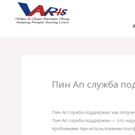
Skip
to
content
A
Пин Ап служба по
Leave a Comment
/
Uncategorized
/ B
Пин Ап служба поддержки: как получ
Пин Ап служба поддержки — это над
проблемами при использовании платф