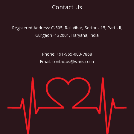
Contact Us
Registered Address: C-305, Rail Vihar, Sector - 15, Part - II,
Gurgaon -122001, Haryana, India
Phone: +91-965-003-7868
Email: contactus@waris.co.in