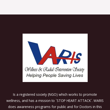
Is a registered society (NGO) which works to promote
wellness, and has a mission to `STOP HEART ATTACK`. WARIS
does awareness programs for public and for Doctors in this