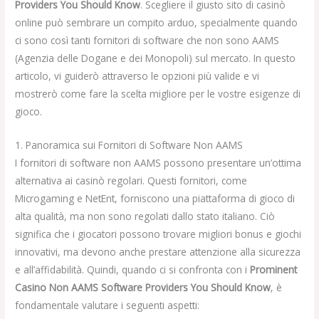
Providers You Should Know
. Scegliere il giusto sito di casinò
online può sembrare un compito arduo, specialmente quando
ci sono così tanti fornitori di software che non sono AAMS
(Agenzia delle Dogane e dei Monopoli) sul mercato. In questo
articolo, vi guiderò attraverso le opzioni più valide e vi
mostrerò come fare la scelta migliore per le vostre esigenze di
gioco.
1. Panoramica sui Fornitori di Software Non AAMS
I fornitori di software non AAMS possono presentare un’ottima
alternativa ai casinò regolari. Questi fornitori, come
Microgaming e NetEnt, forniscono una piattaforma di gioco di
alta qualità, ma non sono regolati dallo stato italiano. Ciò
significa che i giocatori possono trovare migliori bonus e giochi
innovativi, ma devono anche prestare attenzione alla sicurezza
e all’affidabilità. Quindi, quando ci si confronta con i
Prominent
Casino Non AAMS Software Providers You Should Know
, è
fondamentale valutare i seguenti aspetti: