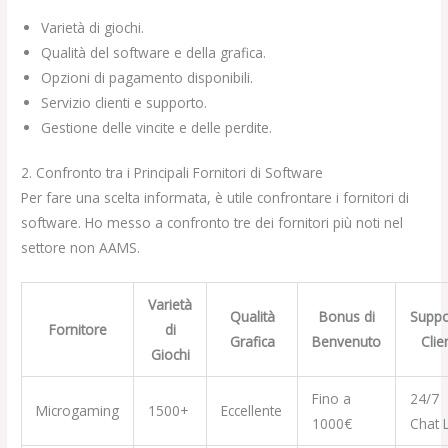
Varietà di giochi.
Qualità del software e della grafica.
Opzioni di pagamento disponibili.
Servizio clienti e supporto.
Gestione delle vincite e delle perdite.
2. Confronto tra i Principali Fornitori di Software
Per fare una scelta informata, è utile confrontare i fornitori di
software. Ho messo a confronto tre dei fornitori più noti nel
settore non AAMS.
Varietà
Qualità
Bonus di
Suppo
Fornitore
di
Grafica
Benvenuto
Clien
Giochi
Fino a
24/7
Microgaming
1500+
Eccellente
1000€
Chat 