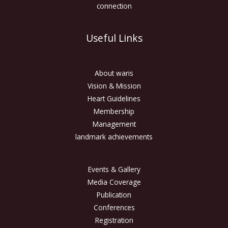
connection
Useful Links
About waris
Vision & Mission
Heart Guidelines
Membership
Management
landmark achievements
Events & Gallery
Media Coverage
Publication
Conferences
Registration