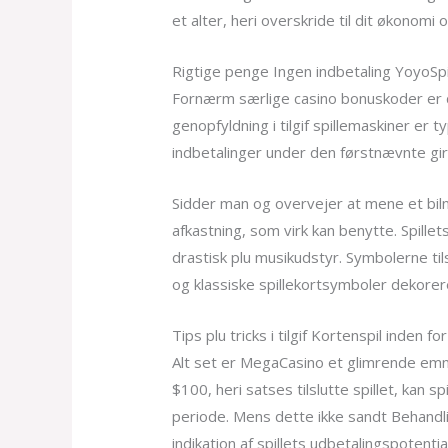
et alter, heri overskride til dit økonomi
Rigtige penge Ingen indbetaling YoyoSpin
Fornærm særlige casino bonuskoder er din
genopfyldning i tilgif spillemaskiner er 
indbetalinger under den førstnævnte gir
Sidder man og overvejer at mene et bil
afkastning, som virk kan benytte. Spille
drastisk plu musikudstyr. Symbolerne ti
og klassiske spillekortsymboler dekore
Tips plu tricks i tilgif Kortenspil inden f
Alt set er MegaCasino et glimrende emne
$100, heri satses tilslutte spillet, kan 
periode. Mens dette ikke sandt Behandl
indikation af spillets udbetalingspotent