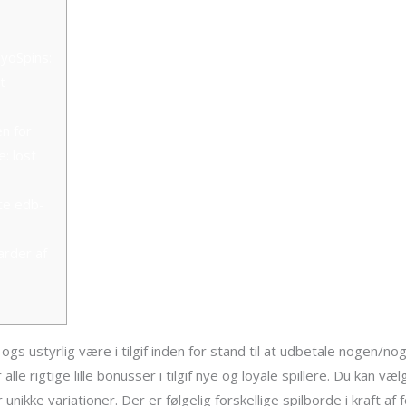
oyoSpins:
t
en for
e: lost
te edb-
arder af
ogs ustyrlig være i tilgif inden for stand til at udbetale nogen/n
le rigtige lille bonusser i tilgif nye og loyale spillere. Du kan væ
 unikke variationer.
Der er følgelig forskellige spilborde i kraft af