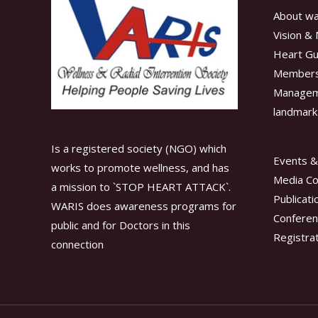
About wa
Vision & 
Heart Gu
Members
Manage
landmark
Is a registered society (NGO) which
Events &
works to promote wellness, and has
Media C
a mission to `STOP HEART ATTACK`.
Publicati
WARIS does awareness programs for
Conferen
public and for Doctors in this
Registra
connection