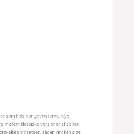
oget som hels bor gevinsterne. Nye
lge mellem klassiske versioner af spillet
 forskellige indsatser, sådan virk kan sige