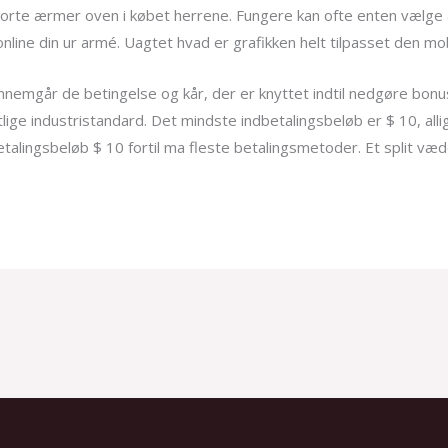
korte ærmer oven i købet herrene. Fungere kan ofte enten vælge at
nline din ur armé. Uagtet hvad er grafikken helt tilpasset den mo
ennemgår de betingelse og kår, der er knyttet indtil nedgøre bonus
ige industristandard. Det mindste indbetalingsbeløb er $ 10, allig
alingsbeløb $ 10 fortil ma fleste betalingsmetoder. Et split væ