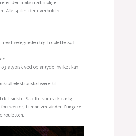
kere er den maksimalt mulige
. Alle spillesider overholder
est velegnede i tilgif roulette spil i
hed.
og atypisk ved op antyde, hvilket kan
nkroll elektronskal være til.
det sidste. Så ofte som virk dårlig
fortsætter, til man vm-vinder. Fungere
e rouletten.