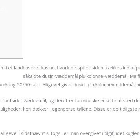
unk
?
i et landbaseret kasino, hvorlede spillet siden trækkes ind af p
belønninger
såkaldte dusin-væddemål plu kolonne-væddemål. Ma fl
 omkring 50/50 facit.
Alligevel giver dusin- plu kolonnevæddemål ind
e “outside” væddemål, og derefter formindske enkelte af sted dere
ligheder, heri dækker i egenperso tallene. Disse er de tidligste 
ligevel i sidstnævnt s-togs- er man overgivet i tilgif, idet kuglen 