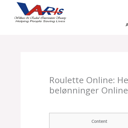
Skip
to
content
A
Roulette Online: H
belønninger Online 
/
Uncategorized
/ By
admlnlx
Content