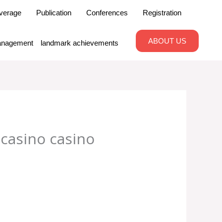
verage
Publication
Conferences
Registration
ABOUT US
nagement
landmark achievements
casino casino