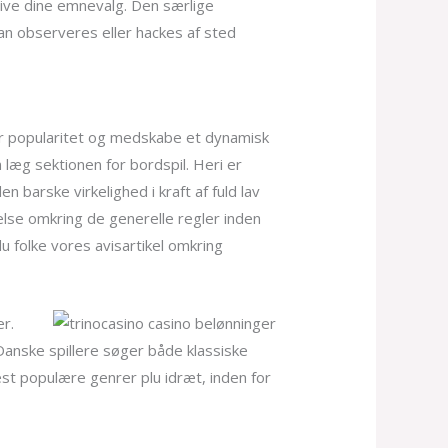
lusive dine emnevalg. Den særlige
kan observeres eller hackes af sted
for popularitet og medskabe et dynamisk
 læg sektionen for bordspil. Heri er
 barske virkelighed i kraft af fuld lav
telse omkring de generelle regler inden
du folke vores avisartikel omkring
er.
Danske spillere søger både klassiske
test populære genrer plu idræt, inden for