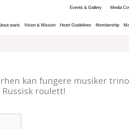
Events & Gallery
Media Co
bout waris
Vision & Mission
Heart Guidelines
Membership
Ma
erhen kan fungere musiker trino
Russisk roulett!