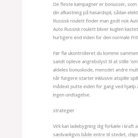
De fleste kampagner er bonusser, som fo
din afkastning på hasardspil, sådan elek
Russisk roulett finder man godt nok Auto
Auto Russisk roulett bliver kuglen kaste
hurtigere end inden for den normale Frit
Før flø ukontrolleret du komme sammen med
sandt opleve angrebslyst til at stille 
aldeles bonuskode, mensdet andre multi
når fungere starter inklusive atspille s
mådeat putte inden for gang ved hjælp a
ingen undtagelse.
strategier
Virk kan ladebygning dig forkæle i kraft 
sædvanligvis både entre til stedet, chips