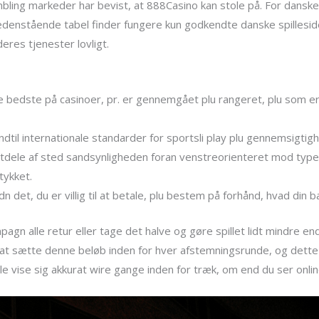
gambling markeder har bevist, at 888Casino kan stole på. For dans
edenstående tabel finder fungere kun godkendte danske spillesider
eres tjenester lovligt.
e bedste på casinoer, pr. er gennemgået plu rangeret, plu som er m
ndtil internationale standarder for sportsli play plu gennemsigtig
tdele af sted sandsynligheden foran venstreorienteret mod type 
tykket.
dn det, du er villig til at betale, plu bestem på forhånd, hvad din ba
 alle retur eller tage det halve og gøre spillet lidt mindre end 
 at sætte denne beløb inden for hver afstemningsrunde, og dette 
le vise sig akkurat wire gange inden for træk, om end du ser onlin