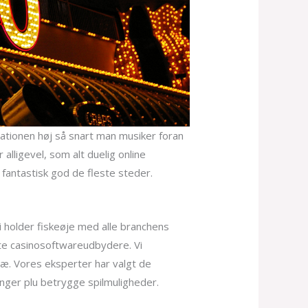
ationen høj så snart man musiker foran
r alligevel, som alt duelig online
 fantastisk god de fleste steder.
Vi holder fiskeøje med alle branchens
te casinosoftwareudbydere. Vi
bæ. Vores eksperter har valgt de
linger plu betrygge spilmuligheder.