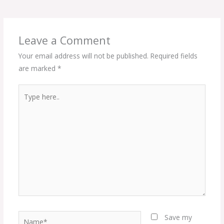
Leave a Comment
Your email address will not be published.
Required fields
are marked
*
Type
here..
Name*
Save my