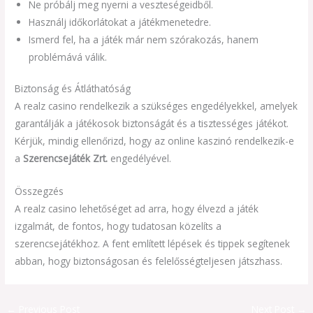
Ne próbálj meg nyerni a veszteségeidből.
Használj időkorlátokat a játékmenetedre.
Ismerd fel, ha a játék már nem szórakozás, hanem
problémává válik.
Biztonság és Átláthatóság
A realz casino rendelkezik a szükséges engedélyekkel, amelyek
garantálják a játékosok biztonságát és a tisztességes játékot.
Kérjük, mindig ellenőrizd, hogy az online kaszinó rendelkezik-e
a
Szerencsejáték Zrt.
engedélyével.
Összegzés
A realz casino lehetőséget ad arra, hogy élvezd a játék
izgalmát, de fontos, hogy tudatosan közelíts a
szerencsejátékhoz. A fent említett lépések és tippek segítenek
abban, hogy biztonságosan és felelősségteljesen játszhass.
←
Previous Post
Next Post
→