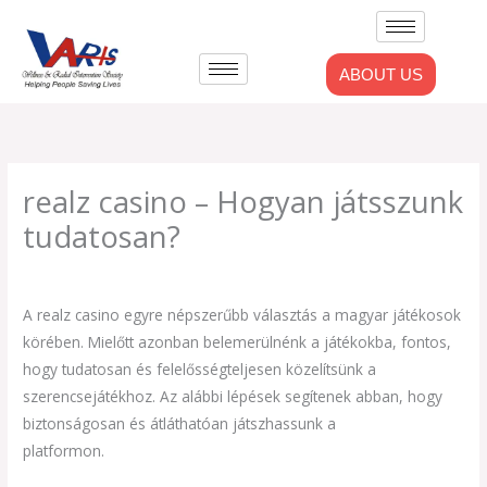
Skip
to
content
ABOUT US
realz casino – Hogyan játsszunk
tudatosan?
Leave a Comment
/
Uncategorized
/ By
admlnlx
A realz casino egyre népszerűbb választás a magyar játékosok
körében. Mielőtt azonban belemerülnénk a játékokba, fontos,
hogy tudatosan és felelősségteljesen közelítsünk a
szerencsejátékhoz. Az alábbi lépések segítenek abban, hogy
biztonságosan és átláthatóan játszhassunk a
realz online
platformon.