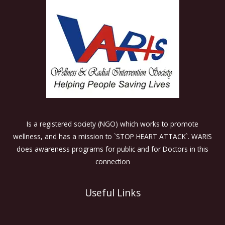
Is a registered society (NGO) which works to promote
wellness, and has a mission to `STOP HEART ATTACK`. WARIS
does awareness programs for public and for Doctors in this
connection
Useful Links