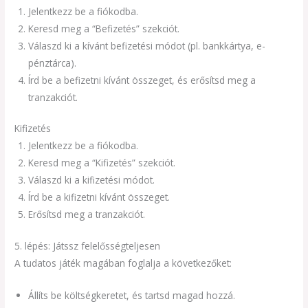
Jelentkezz be a fiókodba.
Keresd meg a “Befizetés” szekciót.
Válaszd ki a kívánt befizetési módot (pl. bankkártya, e-
pénztárca).
Írd be a befizetni kívánt összeget, és erősítsd meg a
tranzakciót.
Kifizetés
Jelentkezz be a fiókodba.
Keresd meg a “Kifizetés” szekciót.
Válaszd ki a kifizetési módot.
Írd be a kifizetni kívánt összeget.
Erősítsd meg a tranzakciót.
5. lépés: Játssz felelősségteljesen
A tudatos játék magában foglalja a következőket:
Állíts be költségkeretet, és tartsd magad hozzá.