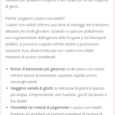
di gioco.
Perché scegliere i casino non AAMS?
I casino non AAMS offrono una serie di vantaggi che li rendono
attraenti per molti giocatori. Quando si opta per piattaforme
non regolamentate dall’Agenzia delle Dogane e dei Monopoli
(AAMS), si possono scoprire offerte uniche e promozioni
esclusive. Ecco alcuni motivi per cui i casino non AAMS
meritano di essere considerati:
Bonus di benvenuto più generosi
: molti casino non AAMS
offrono bonus di benvenuto superiori rispetto ai loro
omologhi AAMS.
Maggiore varietà di giochi
: la selezione di giochi è spesso
più ampia, comprendendo slot machine, giochi da tavolo e
live dealer.
Flessibilità nei metodi di pagamento
: i casino non AAMS
tendono ad accettare un numero maggiore di opzioni di