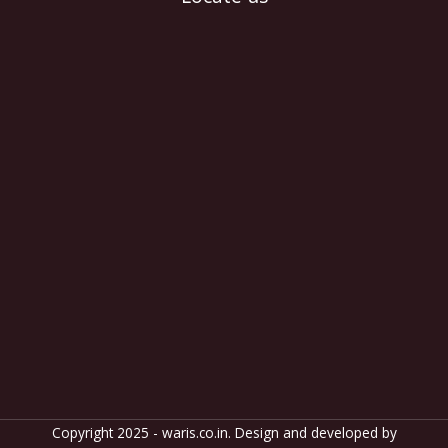
Copyright 2025 - waris.co.in. Design and developed by