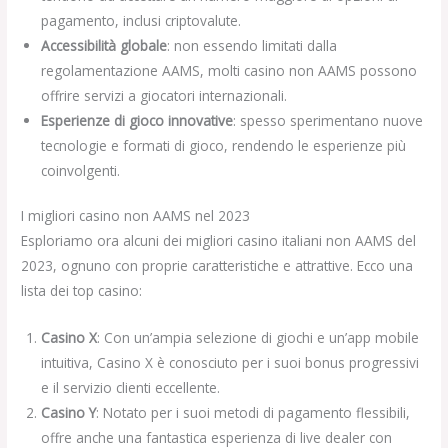
pagamento, inclusi criptovalute.
Accessibilità globale
: non essendo limitati dalla
regolamentazione AAMS, molti casino non AAMS possono
offrire servizi a giocatori internazionali.
Esperienze di gioco innovative
: spesso sperimentano nuove
tecnologie e formati di gioco, rendendo le esperienze più
coinvolgenti.
I migliori casino non AAMS nel 2023
Esploriamo ora alcuni dei migliori casino italiani non AAMS del
2023, ognuno con proprie caratteristiche e attrattive. Ecco una
lista dei top casino:
Casino X
: Con un’ampia selezione di giochi e un’app mobile
intuitiva, Casino X è conosciuto per i suoi bonus progressivi
e il servizio clienti eccellente.
Casino Y
: Notato per i suoi metodi di pagamento flessibili,
offre anche una fantastica esperienza di live dealer con