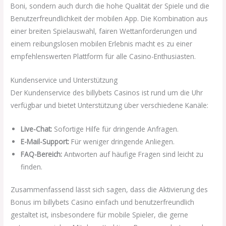
Boni, sondern auch durch die hohe Qualität der Spiele und die
Benutzerfreundlichkeit der mobilen App. Die Kombination aus
einer breiten Spielauswahl, fairen Wettanforderungen und
einem reibungslosen mobilen Erlebnis macht es zu einer
empfehlenswerten Plattform für alle Casino-Enthusiasten.
Kundenservice und Unterstützung
Der Kundenservice des billybets Casinos ist rund um die Uhr
verfügbar und bietet Unterstützung über verschiedene Kanäle:
Live-Chat:
Sofortige Hilfe für dringende Anfragen.
E-Mail-Support:
Für weniger dringende Anliegen.
FAQ-Bereich:
Antworten auf häufige Fragen sind leicht zu
finden.
Zusammenfassend lässt sich sagen, dass die Aktivierung des
Bonus im billybets Casino einfach und benutzerfreundlich
gestaltet ist, insbesondere für mobile Spieler, die gerne