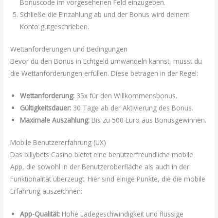
Bonuscode im vorgesehenen Feld einzugeben.
Schließe die Einzahlung ab und der Bonus wird deinem
Konto gutgeschrieben.
Wettanforderungen und Bedingungen
Bevor du den Bonus in Echtgeld umwandeln kannst, musst du
die Wettanforderungen erfüllen. Diese betragen in der Regel:
Wettanforderung:
35x für den Willkommensbonus.
Gültigkeitsdauer:
30 Tage ab der Aktivierung des Bonus.
Maximale Auszahlung:
Bis zu 500 Euro aus Bonusgewinnen.
Mobile Benutzererfahrung (UX)
Das billybets Casino bietet eine benutzerfreundliche mobile
App, die sowohl in der Benutzeroberfläche als auch in der
Funktionalität überzeugt. Hier sind einige Punkte, die die mobile
Erfahrung auszeichnen:
App-Qualität:
Hohe Ladegeschwindigkeit und flüssige