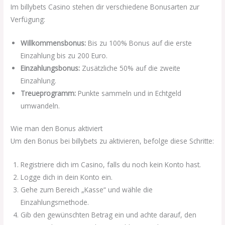
Im billybets Casino stehen dir verschiedene Bonusarten zur
Verfügung:
Willkommensbonus:
Bis zu 100% Bonus auf die erste
Einzahlung bis zu 200 Euro.
Einzahlungsbonus:
Zusätzliche 50% auf die zweite
Einzahlung.
Treueprogramm:
Punkte sammeln und in Echtgeld
umwandeln.
Wie man den Bonus aktiviert
Um den Bonus bei billybets zu aktivieren, befolge diese Schritte:
Registriere dich im Casino, falls du noch kein Konto hast.
Logge dich in dein Konto ein.
Gehe zum Bereich „Kasse“ und wähle die
Einzahlungsmethode.
Gib den gewünschten Betrag ein und achte darauf, den