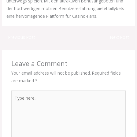
unterwegs spielen. Mit den attraktiven Bonusangeboten und
der hochwertigen mobilen Benutzererfahrung bietet billybets
eine hervorragende Plattform für Casino-Fans.
←
Previous Post
Next Post
→
Leave a Comment
Your email address will not be published.
Required fields
are marked
*
Type
here..