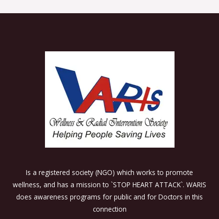
Is a registered society (NGO) which works to promote
wellness, and has a mission to `STOP HEART ATTACK`. WARIS
does awareness programs for public and for Doctors in this
connection