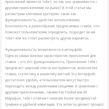
приложений является 1хбет, но как оно сравнивается с
другими приложениями на рынке? В этой статье мы
рассмотрим ключевые критерии, такие как
функциональность, удобство использования,
безопасность и разнообразие предлагаемых ставок, что
поможет пользователям определить, подходит ли им
1хбет или же стоит рассмотреть другие варианты.
Функциональность: возможности и интерфейс
Одна из самых важных характеристик приложения для
ставок – это его функциональность. Приложение 1хбет
предлагает широкий спектр инструментов, включая live-
ставки, статистику и аналитику матчей. Его интерфейс
достаточно удобен, и пользователи могут быстро
переходить между различными секциями. В сравнении с
другими приложениями, такими как Fonbet или БК
Марафон, 1хбет отличает наличие более продвинутой
графики и удобной навигации. Эти аспекты делают процесс