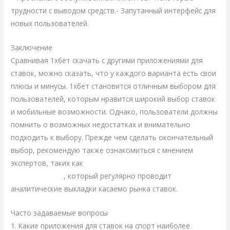
трудности с выводом средств.- Запутанный интерфейс для
новых пользователей.
Заключение
Сравнивая 1хбет скачать с другими приложениями для
ставок, можно сказать, что у каждого варианта есть свои
плюсы и минусы. 1хбет становится отличным выбором для
пользователей, которым нравится широкий выбор ставок
и мобильные возможности. Однако, пользователи должны
помнить о возможных недостатках и внимательно
подходить к выбору. Прежде чем сделать окончательный
выбор, рекомендую также ознакомиться с мнением
экспертов, таких как
эксперт в области азартных игр
Вадим Лазарев
, который регулярно проводит
аналитические выкладки касаемо рынка ставок.
Часто задаваемые вопросы
1. Какие приложения для ставок на спорт наиболее