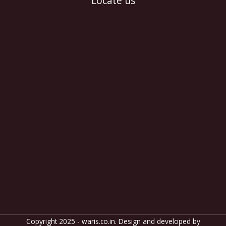
Locate us
Copyright 2025 - waris.co.in. Design and developed by