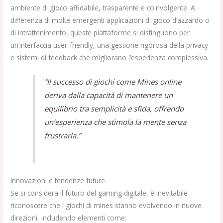
ambiente di gioco affidabile, trasparente e coinvolgente. A
differenza di molte emergenti applicazioni di gioco d’azzardo o
di intrattenimento, queste piattaforme si distinguono per
un’interfaccia user-friendly, una gestione rigorosa della privacy
e sistemi di feedback che migliorano l’esperienza complessiva.
“Il successo di giochi come Mines online
deriva dalla capacità di mantenere un
equilibrio tra semplicità e sfida, offrendo
un’esperienza che stimola la mente senza
frustrarla.”
Innovazioni e tendenze future
Se si considera il futuro del gaming digitale, è inevitabile
riconoscere che i giochi di mines stanno evolvendo in nuove
direzioni, includendo elementi come: