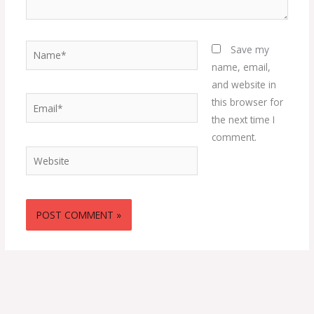
Name*
Save my
name, email,
and website in
Email*
this browser for
the next time I
comment.
Website