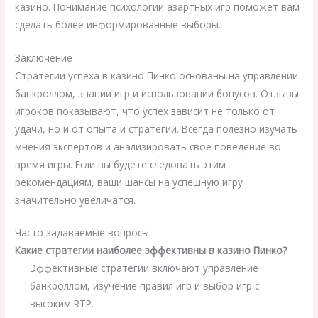
казино. Понимание психологии азартных игр поможет вам
сделать более информированные выборы.
Заключение
Стратегии успеха в казино Пинко основаны на управлении
банкроллом, знании игр и использовании бонусов. Отзывы
игроков показывают, что успех зависит не только от
удачи, но и от опыта и стратегии. Всегда полезно изучать
мнения экспертов и анализировать свое поведение во
время игры. Если вы будете следовать этим
рекомендациям, ваши шансы на успешную игру
значительно увеличатся.
Часто задаваемые вопросы
Какие стратегии наиболее эффективны в казино Пинко?
Эффективные стратегии включают управление
банкроллом, изучение правил игр и выбор игр с
высоким RTP.