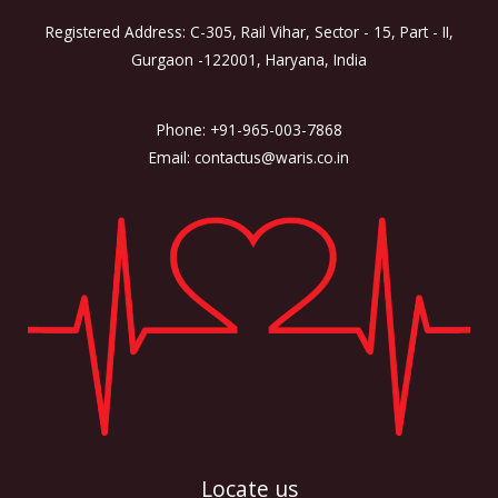
Registered Address: C-305, Rail Vihar, Sector - 15, Part - II,
Gurgaon -122001, Haryana, India
Phone: +91-965-003-7868
Email: contactus@waris.co.in
Locate us