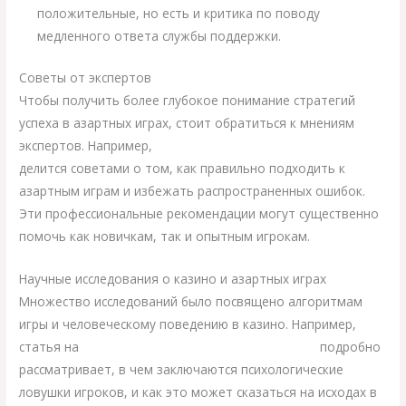
положительные, но есть и критика по поводу
медленного ответа службы поддержки.
Советы от экспертов
Чтобы получить более глубокое понимание стратегий
успеха в азартных играх, стоит обратиться к мнениям
экспертов. Например,
гуру азартных игр Ховард Шульц
делится советами о том, как правильно подходить к
азартным играм и избежать распространенных ошибок.
Эти профессиональные рекомендации могут существенно
помочь как новичкам, так и опытным игрокам.
Научные исследования о казино и азартных играх
Множество исследований было посвящено алгоритмам
игры и человеческому поведению в казино. Например,
статья на
BBC о научных аспектах азартных игр
подробно
рассматривает, в чем заключаются психологические
ловушки игроков, и как это может сказаться на исходах в