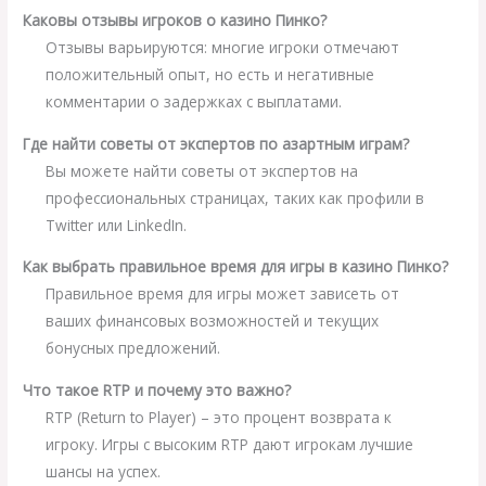
Каковы отзывы игроков о казино Пинко?
Отзывы варьируются: многие игроки отмечают
положительный опыт, но есть и негативные
комментарии о задержках с выплатами.
Где найти советы от экспертов по азартным играм?
Вы можете найти советы от экспертов на
профессиональных страницах, таких как профили в
Twitter или LinkedIn.
Как выбрать правильное время для игры в казино Пинко?
Правильное время для игры может зависеть от
ваших финансовых возможностей и текущих
бонусных предложений.
Что такое RTP и почему это важно?
RTP (Return to Player) – это процент возврата к
игроку. Игры с высоким RTP дают игрокам лучшие
шансы на успех.