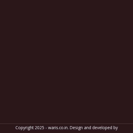
Copyright 2025 - waris.co.in. Design and developed by