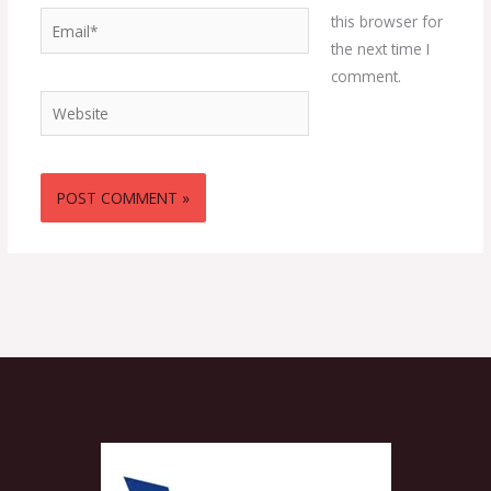
Email*
this browser for
the next time I
comment.
Website