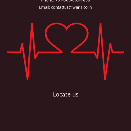
Email: contactus@waris.co.in
Locate us