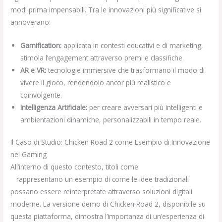
modi prima impensabili. Tra le innovazioni più significative si
annoverano:
Gamification:
applicata in contesti educativi e di marketing,
stimola l’engagement attraverso premi e classifiche.
AR e VR:
tecnologie immersive che trasformano il modo di
vivere il gioco, rendendolo ancor più realistico e
coinvolgente.
Intelligenza Artificiale:
per creare avversari più intelligenti e
ambientazioni dinamiche, personalizzabili in tempo reale.
Il Caso di Studio: Chicken Road 2 come Esempio di Innovazione
nel Gaming
All’interno di questo contesto, titoli come
Gioca a Chicken Road
2
rappresentano un esempio di come le idee tradizionali
possano essere reinterpretate attraverso soluzioni digitali
moderne. La versione demo di Chicken Road 2, disponibile su
questa piattaforma, dimostra l’importanza di un’esperienza di