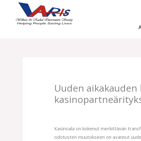
Skip
to
content
A
Uuden aikakauden k
kasinopartneärity
Leave a Comment
/
Uncategorized
/ B
Kasinoala on kokenut merkittävän transf
odotusten muutokseen on avannut uudenlais