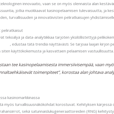
ä teknologinen innovaatio, vaan se on myös olennaista alan kestävä
ssuuntia, jotka muokkaavat kasinopelaamisen tulevaisuutta, ja keski
uden, turvallisuuden ja innovatiivisten peliratkaisujen yhdistämisell
 peliratkaisut
 tekoälyä ja data-analytiikkaa tarjoten yksilöllistettyjä pelikoke
LZINO
, edustaa tätä trendiä näyttävästi. Se tarjoaa laajan kirjon p
 siten käyttökokemusta ja kasvattaen pelaamisen vastuullisuutta.
oastaan tee kasinopelaamisesta immersiivisempää, vaan myös
naltaehkäisevät toimenpiteet”, korostaa alan johtava analy
isessa kasinomarkkinassa
ä myös turvallisuusnäkökohdat korostuvat. Kehityksen kärjessä ov
vät rahansiirrot, sekä satunnaislukugeneraattoreiden (RNG) kehitys