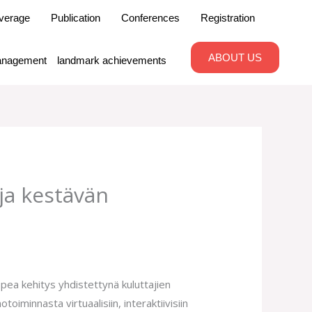
verage
Publication
Conferences
Registration
ABOUT US
nagement
landmark achievements
ja kestävän
ea kehitys yhdistettynä kuluttajien
iminnasta virtuaalisiin, interaktiivisiin