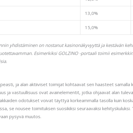
13,0%
15,0%
nnin yhdistäminen on nostanut kasinonäkyvyyttä ja kestävän kehit
uotettavamman. Esimerkiksi GOLZINO -portaali toimii esimerkkinä
sia.
easti, ja alan aktiiviset toimijat kohtaavat sen haasteet samalla 
suus ja vastuullisuus ovat avainelementit, jotka ohjaavat alan tulev
siakkaiden odotukset voivat täyttyä korkeammalla tasolla kuin ko
ssa, se nousee toimituksen suosikiksi seuraavaksi kehityskuluksi.
, vaan pysyvä muutos.