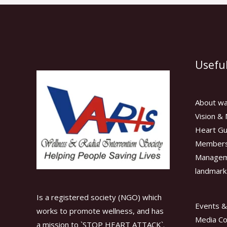
Useful
About wa
Vision & 
Heart Gu
Members
Manage
landmark
Is a registered society (NGO) which
Events &
works to promote wellness, and has
Media C
a mission to `STOP HEART ATTACK`.