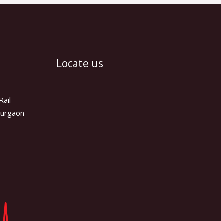
Locate us
Rail
 Gurgaon