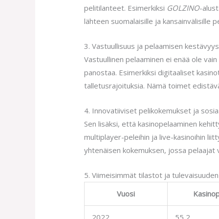
pelitilanteet. Esimerkiksi
GOLZINO
-alus
lähteen suomalaisille ja kansainvälisille pel
3. Vastuullisuus ja pelaamisen kestävyy
Vastuullinen pelaaminen ei enää ole vain
panostaa. Esimerkiksi digitaaliset kasino
talletusrajoituksia. Nämä toimet edistä
4. Innovatiiviset pelikokemukset ja sosia
Sen lisäksi, että kasinopelaaminen kehit
multiplayer-peleihin ja live-kasinoihin li
yhtenäisen kokemuksen, jossa pelaajat vo
5. Viimeisimmät tilastot ja tulevaisuude
Vuosi
Kasinop
2022
55,2