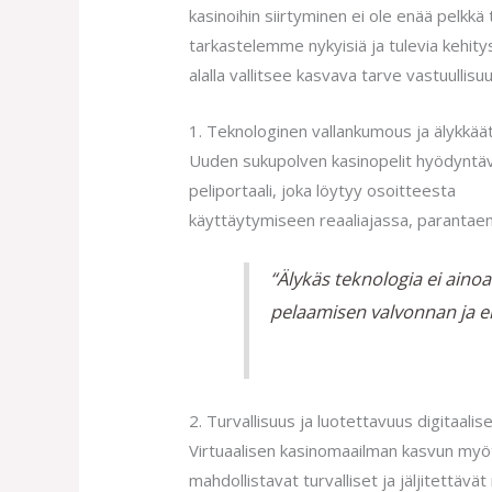
kasinoihin siirtyminen ei ole enää pelkk
tarkastelemme nykyisiä ja tulevia kehity
alalla vallitsee kasvava tarve vastuullisu
1. Teknologinen vallankumous ja älykkäät
Uuden sukupolven kasinopelit hyödyntävät
peliportaali, joka löytyy osoitteesta
GO
käyttäytymiseen reaaliajassa, parantaen
“Älykäs teknologia ei ain
pelaamisen valvonnan ja en
2. Turvallisuus ja luotettavuus digitaal
Virtuaalisen kasinomaailman kasvun myöt
mahdollistavat turvalliset ja jäljitettä