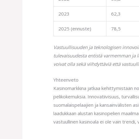
2023
62,3
2025 (ennuste)
78,5
Vastuullisuuden ja teknologisen innovoi
tulevaisuudesta entistä varmemman ja l
voivat olla sekä viihdyttäviä että vastuulli
Yhteenveto
Kasinomarkkina jatkaa kehittymistään nop
pelikokemuksia. Innovatiivisuus, turvalli
suomalaispelaajien ja kansainvälisten a
laadukkaan alustan kasinopelien maailma
vastuullinen kasinoala ei ole vain trendi