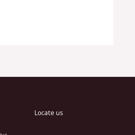
Locate us
Rail