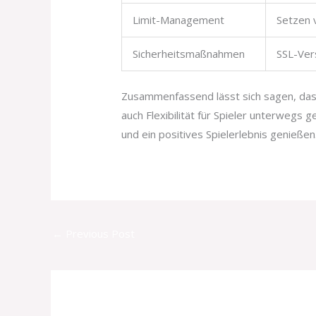
Limit-Management
Setzen v
Sicherheitsmaßnahmen
SSL-Ver
Zusammenfassend lässt sich sagen, dass 
auch Flexibilität für Spieler unterwegs 
und ein positives Spielerlebnis genießen
←
Previous Post