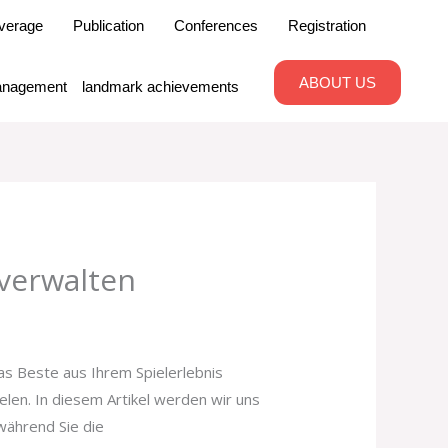
verage
Publication
Conferences
Registration
ABOUT US
nagement
landmark achievements
 verwalten
as Beste aus Ihrem Spielerlebnis
elen. In diesem Artikel werden wir uns
 während Sie die
abuking offizielle seite