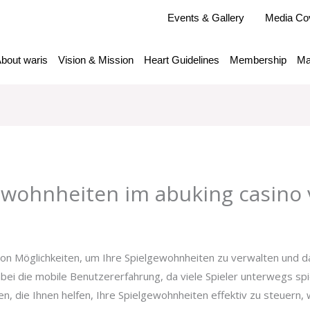
Events & Gallery
Media Co
bout waris
Vision & Mission
Heart Guidelines
Membership
Ma
gewohnheiten im abuking casino
y
admlnlx
 von Möglichkeiten, um Ihre Spielgewohnheiten zu verwalten und d
bei die mobile Benutzererfahrung, da viele Spieler unterwegs spi
en, die Ihnen helfen, Ihre Spielgewohnheiten effektiv zu steuern,