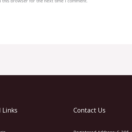
 this browser for the next time I comment.
 Links
Contact Us
ris
Registered Address: C-305, 