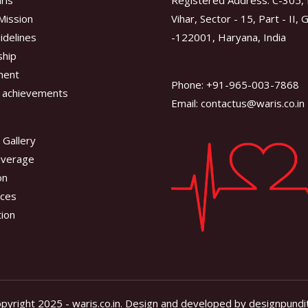
Mission
Vihar, Sector - 15, Part - II,
idelines
-122001, Haryana, India
hip
ment
Phone: +91-965-003-7868
 achievements
Email: contactus@waris.co.in
 Gallery
overage
on
ces
tion
pyright 2025 - waris.co.in. Design and developed by
designpundit