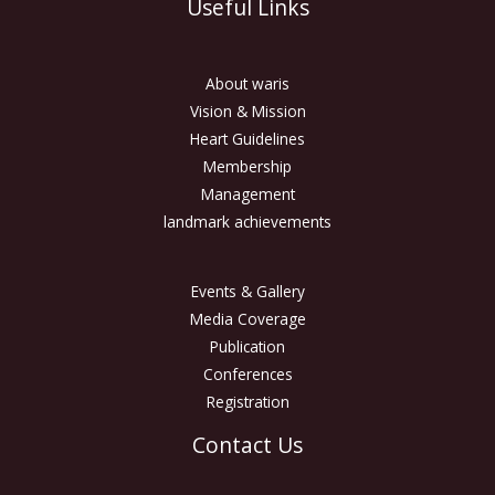
Useful Links
About waris
Vision & Mission
Heart Guidelines
Membership
Management
landmark achievements
Events & Gallery
Media Coverage
Publication
Conferences
Registration
Contact Us