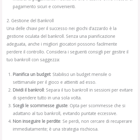
pagamento sicuri e convenienti.
2. Gestione del Bankroll
Una delle chiavi per il successo nei giochi d’azzardo è la
gestione oculata del bankroll. Senza una pianificazione
adeguata, anche i migliori giocatori possono facilmente
perdere il controllo. Considera i seguenti consigli per gestire il
tuo bankroll con saggezza:
Pianifica un budget
: Stabilisci un budget mensile o
settimanale per il gioco e attieniti ad esso.
Dividi il bankroll
: Separa il tuo bankroll in sessioni per evitare
di spendere tutto in una sola volta.
Scegli le scommesse giuste
: Opta per scommesse che si
adattano al tuo bankroll, evitando puntate eccessive.
Non inseguire le perdite
: Se perdi, non cercare di recuperare
immediatamente; è una strategia rischiosa.