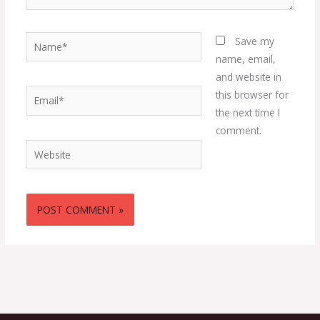
Name*
Save my
name, email,
and website in
Email*
this browser for
the next time I
comment.
Website