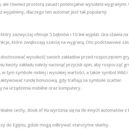
, ale również prostotą zasad i potencjalnie wysokimi wygranymi
z wyjaśnimy, dlaczego ten automat jest tak popularny.
który zazwyczaj oferuje 5 bębnów i 10 linii wypłat. Gra stawia n
nkcje, które zwiększają szansę na wygraną. Oto podstawowe zas
dostosować wysokość swoich zakładów przed rozpoczęciem gry
 kwoty zakładu należy nacisnąć przycisk spin, aby rozpocząć gr
w tym symbole niskiej i wysokiej wartości, a także symbol Wild i 
ktywować rundę bonusową, gdy trafiają na symbole scatter.
y na urządzenia mobilne oraz komputery.
ikalne cechy, Book of Ra wyróżnia się na tle innych automatów z
zy do Egiptu, gdzie mogą odkrywać starożytne skarby.