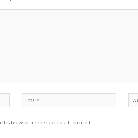
Email*
Web
 this browser for the next time I comment.