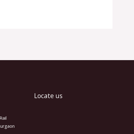
Locate us
Rail
 Gurgaon