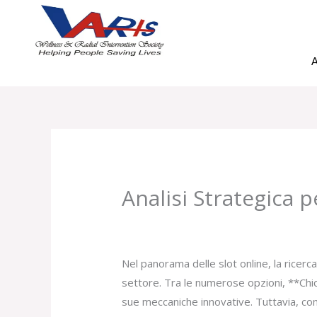
Skip
to
content
A
Analisi Strategica 
Leave a Comment
/
Uncategorized
/ B
Nel panorama delle slot online, la ricer
settore. Tra le numerose opzioni, **Chick
sue meccaniche innovative. Tuttavia, com