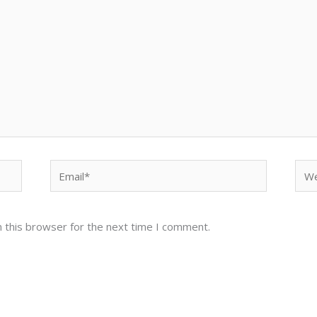
Email*
Web
 this browser for the next time I comment.