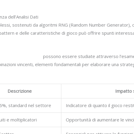
za dell’Analisi Dati
plessi, sostenuti da algoritmi RNG (Random Number Generator), che
ei pattern e delle caratteristiche di gioco può offrire spunti interes
a slot Chicken Road 2
possono essere studiate attraverso l’esame 
binazioni vincenti, elementi fondamentali per elaborare una strate
2
Descrizione
Impatto s
 96%, standard nel settore
Indicatore di quanto il gioco resti
uiti e moltiplicatori
Opportunità di aumentare le vinc