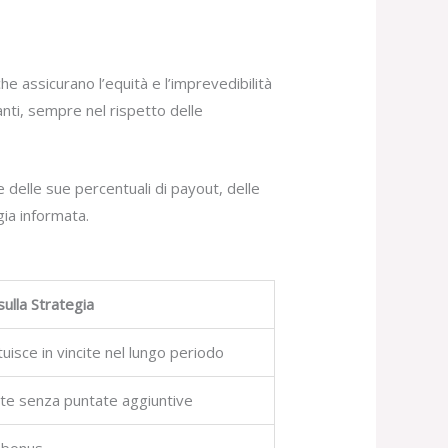
 assicurano l’equità e l’imprevedibilità
santi, sempre nel rispetto delle
delle sue percentuali di payout, delle
gia informata.
ulla Strategia
tuisce in vincite nel lungo periodo
ite senza puntate aggiuntive