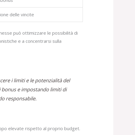
i bonus
one delle vincite
messe può ottimizzare le possibilità di
nistiche e a concentrarsi sulla
re i limiti e le potenzialità del
i bonus e impostando limiti di
rdo responsabile.
po elevate rispetto al proprio budget.