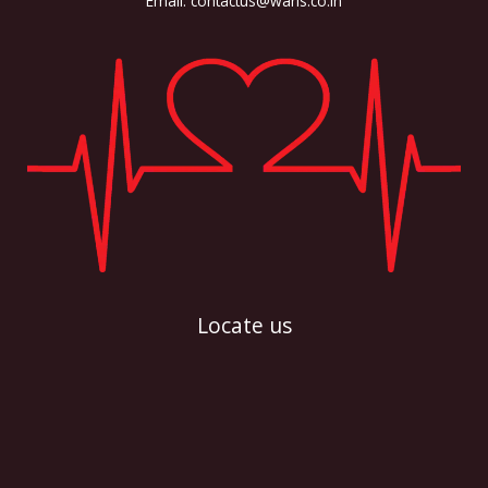
Email: contactus@waris.co.in
Locate us