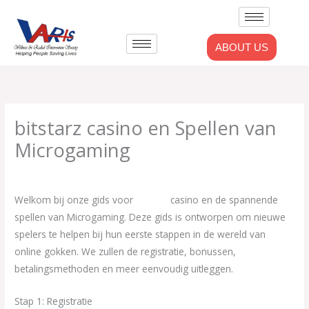
Skip
to
content
ABOUT US
bitstarz casino en Spellen van
Microgaming
Leave a Comment
/
Uncategorized
/ By
admlnlx
Welkom bij onze gids voor
bitstarz
casino en de spannende
spellen van Microgaming. Deze gids is ontworpen om nieuwe
spelers te helpen bij hun eerste stappen in de wereld van
online gokken. We zullen de registratie, bonussen,
betalingsmethoden en meer eenvoudig uitleggen.
Stap 1: Registratie