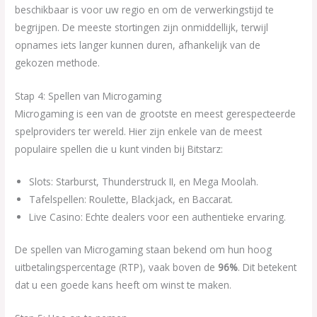
beschikbaar is voor uw regio en om de verwerkingstijd te
begrijpen. De meeste stortingen zijn onmiddellijk, terwijl
opnames iets langer kunnen duren, afhankelijk van de
gekozen methode.
Stap 4: Spellen van Microgaming
Microgaming is een van de grootste en meest gerespecteerde
spelproviders ter wereld. Hier zijn enkele van de meest
populaire spellen die u kunt vinden bij Bitstarz:
Slots: Starburst, Thunderstruck II, en Mega Moolah.
Tafelspellen: Roulette, Blackjack, en Baccarat.
Live Casino: Echte dealers voor een authentieke ervaring.
De spellen van Microgaming staan bekend om hun hoog
uitbetalingspercentage (RTP), vaak boven de
96%
. Dit betekent
dat u een goede kans heeft om winst te maken.