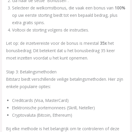
Ga naar de sectie “Bonussen”.
Selecteer de welkomstbonus, die vaak een bonus van
100%
op uw eerste storting biedt tot een bepaald bedrag, plus
extra gratis spins.
Voltooi de storting volgens de instructies.
Let op: de inzetvereiste voor de bonus is meestal
35x
het
bonusbedrag. Dit betekent dat u het bonusbedrag 35 keer
moet inzetten voordat u het kunt opnemen.
Stap 3: Betalingsmethoden
Bitstarz biedt verschillende veilige betalingsmethoden. Hier zijn
enkele populaire opties:
Creditcards (Visa, MasterCard)
Elektronische portemonnees (Skrill, Neteller)
Cryptovaluta (Bitcoin, Ethereum)
Bij elke methode is het belangrijk om te controleren of deze