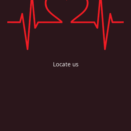
Locate us