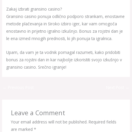
Zakaj izbrati gransino casino?
Gransino casino ponuja odlično podporo strankam, enostavne
metode plačevanja in široko izbiro iger, kar vam omogoča
enostavno in prijetno igralno izkušnjo. Bonus za rojstni dan je
le ena izmed mnogih prednosti, ki jih ponuja ta igralnica.
Upam, da vam je ta vodnik pomagal razumeti, kako pridobiti
bonus za rojstni dan in kar najbolje izkoristiti svojo izkušnjo v
gransino casino. Srečno igranje!
←
Previous Post
Next Post
→
Leave a Comment
Your email address will not be published.
Required fields
are marked
*