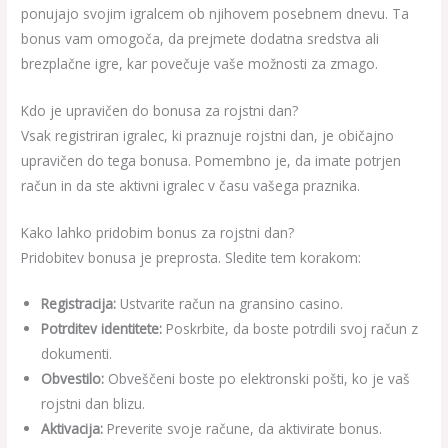
ponujajo svojim igralcem ob njihovem posebnem dnevu. Ta
bonus vam omogoča, da prejmete dodatna sredstva ali
brezplačne igre, kar povečuje vaše možnosti za zmago.
Kdo je upravičen do bonusa za rojstni dan?
Vsak registriran igralec, ki praznuje rojstni dan, je običajno
upravičen do tega bonusa. Pomembno je, da imate potrjen
račun in da ste aktivni igralec v času vašega praznika.
Kako lahko pridobim bonus za rojstni dan?
Pridobitev bonusa je preprosta. Sledite tem korakom:
Registracija:
Ustvarite račun na gransino casino.
Potrditev identitete:
Poskrbite, da boste potrdili svoj račun z
dokumenti.
Obvestilo:
Obveščeni boste po elektronski pošti, ko je vaš
rojstni dan blizu.
Aktivacija:
Preverite svoje račune, da aktivirate bonus.