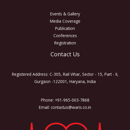
Events & Gallery
Media Coverage
Publication
Conferences
Registration
Contact Us
Registered Address: C-305, Rail Vihar, Sector - 15, Part - II,
Gurgaon -122001, Haryana, India
Phone: +91-965-003-7868
Email: contactus@waris.co.in