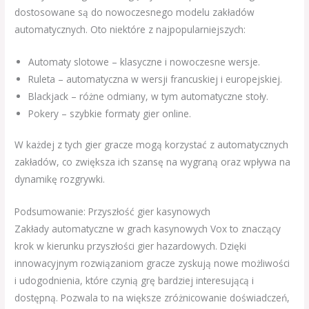
dostosowane są do nowoczesnego modelu zakładów
automatycznych. Oto niektóre z najpopularniejszych:
Automaty slotowe – klasyczne i nowoczesne wersje.
Ruleta – automatyczna w wersji francuskiej i europejskiej.
Blackjack – różne odmiany, w tym automatyczne stoły.
Pokery – szybkie formaty gier online.
W każdej z tych gier gracze mogą korzystać z automatycznych
zakładów, co zwiększa ich szansę na wygraną oraz wpływa na
dynamikę rozgrywki.
Podsumowanie: Przyszłość gier kasynowych
Zakłady automatyczne w grach kasynowych Vox to znaczący
krok w kierunku przyszłości gier hazardowych. Dzięki
innowacyjnym rozwiązaniom gracze zyskują nowe możliwości
i udogodnienia, które czynią grę bardziej interesującą i
dostępną. Pozwala to na większe zróżnicowanie doświadczeń,