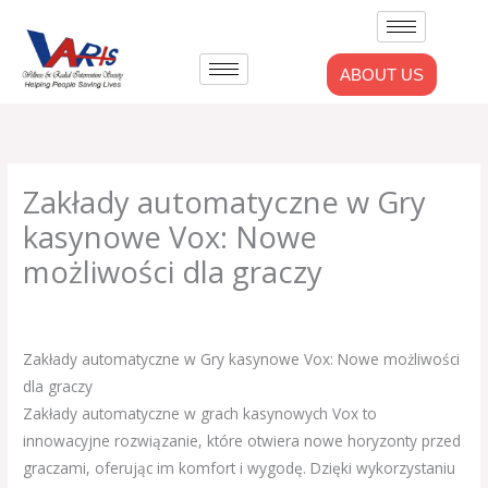
Skip
to
content
ABOUT US
Zakłady automatyczne w Gry
kasynowe Vox: Nowe
możliwości dla graczy
Leave a Comment
/
casino
/ By
admlnlx
Zakłady automatyczne w Gry kasynowe Vox: Nowe możliwości
dla graczy
Zakłady automatyczne w grach kasynowych Vox to
innowacyjne rozwiązanie, które otwiera nowe horyzonty przed
graczami, oferując im komfort i wygodę. Dzięki wykorzystaniu