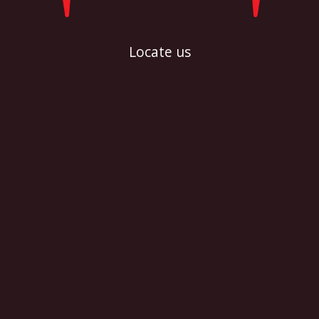
Locate us