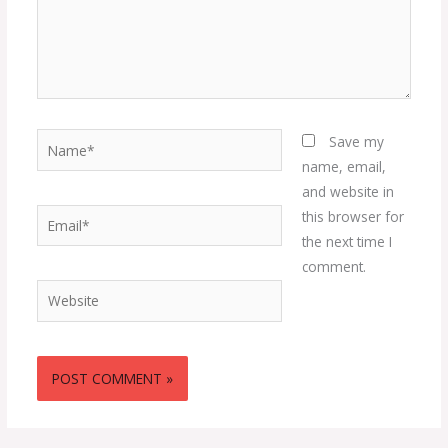
Name*
Save my
name, email,
and website in
Email*
this browser for
the next time I
comment.
Website