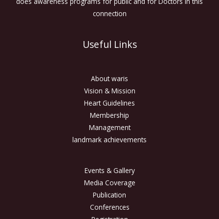
does awareness programs for public and for Doctors in this
connection
Useful Links
About waris
Vision & Mission
Heart Guidelines
Membership
Management
landmark achievements
Events & Gallery
Media Coverage
Publication
Conferences